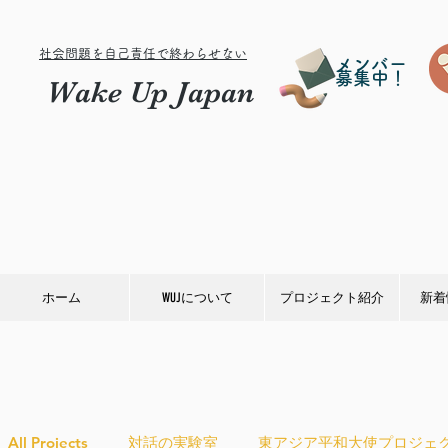
社会問題を自己責任で終わらせない
メンバー
募集中！
Wake Up Japan
ホーム
WUJについて
プロジェクト紹介
新着
All Projects
対話の実験室
東アジア平和大使プロジェ