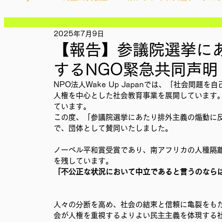
記事
記事
記事
2025年7月9日
Ethical＆Sustainably
シティズンシップ啓発出前授業
記事
【報告】参議院選挙に
記事
記事
するNGO緊急共同声明
記事
IMPACT Japan
studytour
YouthCan
CHA
記事
NPO法人Wake Up Japanでは、「社会問
記事
人権を中心とした社会教育事業を展開しています
記事
ています。
記事
かなさうちなー
セルフケアプロジェクト
教材開
この度、「参議院選挙にあたり排外主義の煽動に
記事
で、団体として賛同いたしました。
ノーベル平和賞受賞であり、南アフリカの人種隔
SDGカフェでふらっとアクション
ことばのたまり場
を残しています。
「不公正な状況において中立であると言うのなら
外部出展
国際会議
現地調査訪問
総会
人々の分断を高め、社会の結束と信頼に亀裂をも
会が人権を重視するよりよい民主主義を体現する