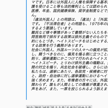
マです。日本には外国人に人権を保障する基本
護を受けること等も法的権利としては認められ
医療、年金、国民健康保険、奨学金制度などで
ん。
「違法外国人」との用語は、「違法」と「外国
です。「不法滞在者」との用語も、1975年
するよう要請しています。
難民など様々事情があって書類がない人たちを
問答無用で排斥する政策は排外主義そのもので
約にもとづき、ヘイトスピーチをはじめとする
する政策を行う義務があります。
社会に外国人、外国ルーツの人々への偏見が拡
し、闘うべきなのに、偏見を煽る側に立つこと
則り、選挙運動にかこつけて行われるヘイトス
ヘイトスピーチ、とりわけ排外主義の煽動は、
間の対立を煽り、共生社会を破壊し、さらには
私たちは、選挙にあたり、各政党・候補者に対
と、政府・自治体に対し選挙運動におけるヘイ
強く求めます。また、有権者の方々には、外国
関わらず、誰もが人間としての尊厳が尊重され
声をあげ、また、一票を投じられるよう訴えま
報告
難民
移民
民主主義
反差別
排外主義