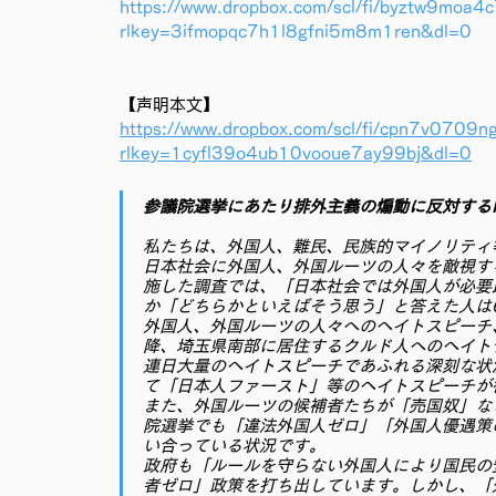
https://www.dropbox.com/scl/fi/byztw9moa
rlkey=3ifmopqc7h1l8gfni5m8m1ren&dl=0
【声明本文】
https://www.dropbox.com/scl/fi/cpn7v070
rlkey=1cyfl39o4ub10vooue7ay99bj&dl=0
参議院選挙にあたり排外主義の煽動に反対する
私たちは、外国人、難民、民族的マイノリティ
日本社会に外国人、外国ルーツの人々を敵視す
施した調査では、「日本社会では外国人が必要
か「どちらかといえばそう思う」と答えた人は6
外国人、外国ルーツの人々へのヘイトスピーチ
降、埼玉県南部に居住するクルド人へのヘイト
連日大量のヘイトスピーチであふれる深刻な状
て「日本人ファースト」等のヘイトスピーチが
また、外国ルーツの候補者たちが「売国奴」な
院選挙でも「違法外国人ゼロ」「外国人優遇策
い合っている状況です。
政府も「ルールを守らない外国人により国民の
者ゼロ」政策を打ち出しています。しかし、「