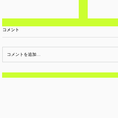
コメント
コメントを追加…
【参加者募集/東京】8月8日
【参加者募
(土): d-lab2026(第44回開
20日(土)
発教育全国研究集会)
2026 i