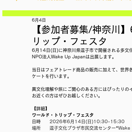
記事
記事
記事
6月4日
Ethical＆Sustainably
シティズンシップ啓発出前授業
記事
【参加者募集/神奈川】6
記事
記事
リップ・フェスタ
記事
IMPACT Japan
studytour
YouthCan
CHA
記事
6月14日(日)に神奈川県逗子市で開催される多
記事
NPO法人Wake Up Japanは出展します。
記事
記事
かなさうちなー
セルフケアプロジェクト
教材開
当日はフェアトレード商品の販売に加えて、世界
記事
ケートを行います。
異文化理解や旅にご関心のある方にはぴったりの
SDGカフェでふらっとアクション
ことばのたまり場
お近くの方はぜひお越しください。
【詳細】
ワールド・トリップ・フェスタ
外部出展
国際会議
現地調査訪問
総会
日時　　
2026年6月14日(日)10:30-15:30
場所　　
逗子文化プラザ市民交流センター*Wake 