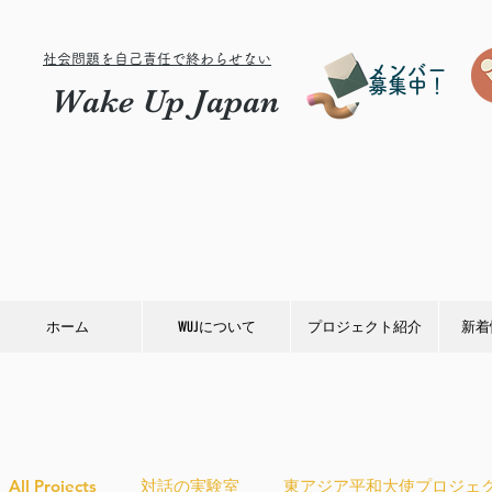
社会問題を自己責任で終わらせない
メンバー
募集中！
Wake Up Japan
ホーム
WUJについて
プロジェクト紹介
新着
All Projects
対話の実験室
東アジア平和大使プロジェ