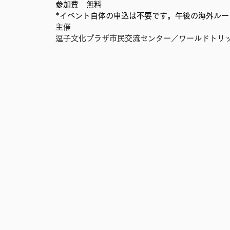
参加費　無料
移民難民と共に生きる社会を育むプロジェクト
事務局
*イベント自体の申込は不要です。午後の海外ル
主催
逗子文化プラザ市民交流センター／ワールドトリッ