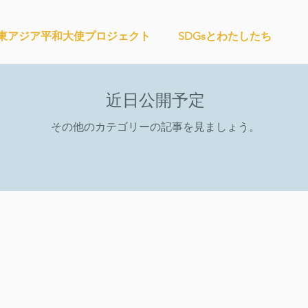
東アジア平和大使プロジェクト
SDGsとわたしたち
ィズンシップ啓発出前授業
Wake Up Lab
IMPACT Jap
近日公開予定
その他のカテゴリーの記事を見ましょう。
CHANGE
社会を変えるムーブメント
かなさうちなー
教材開発
SDGカフェでふらっとアクション
大地と地球
外部出展
国際会議
現地調査訪問