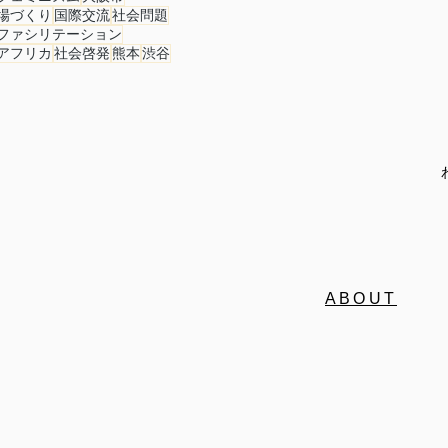
総会
その他イベント
場づくり
国際交流
社会問題
ファシリテーション
アフリカ
社会啓発
熊本
渋谷
事務局/理事会
Youth Ch
ABOUT