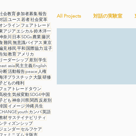
社会教育
参加者募集
報告
All Projects
対話の実験室
対話
ユース
若者
社会変革
オンライン
フェアトレード
東アジア
エシカル
鈴木洋一
神奈川
日本
SDGs
農業
藤沢
Ethical＆Sustainably
シテ
食
難民
無意識バイアス
東京
偏見
移民
平和
国際協力
逗子
告知
教育
アメリカ
リーダーシップ
差別
学生
studytour
YouthCan
east asia
民主主義
English
分断
活動報告
peace
人権
海洋プラスチック
大阪
研修
子どもの権利
フェアトレードタウン
セルフケアプロジェクト
高校生
気候変動
SDG4
中国
子ども
神奈川県
関西
反差別
韓国
イメージ
沖縄
共生
CHANGE
youth
カンパ
英語
ことばのたまり場
雑談
教材
サステイナビリティ
シティズンシップ
ジェンダー
セルフケア
フェミニズム
大阪市