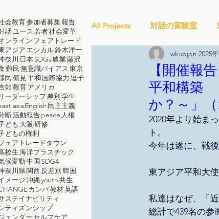
社会教育
参加者募集
報告
All Projects
対話の実験室
対話
ユース
若者
社会変革
オンライン
フェアトレード
東アジア
エシカル
鈴木洋一
wkupjpn
2025
神奈川
日本
SDGs
農業
藤沢
Ethical＆Sustainably
シテ
【開催報告】1
食
難民
無意識バイアス
東京
移民
偏見
平和
国際協力
逗子
平和構築 
告知
教育
アメリカ
リーダーシップ
差別
学生
か？～」（
studytour
YouthCan
east asia
English
民主主義
分断
活動報告
peace
人権
2020年より始
子ども
大阪
研修
ト。
子どもの権利
フェアトレードタウン
セルフケアプロジェクト
今年は遂に、戦後
高校生
海洋プラスチック
気候変動
中国
SDG4
神奈川県
関西
反差別
韓国
東アジア平和大使
イメージ
沖縄
youth
共生
ことばのたまり場
雑談
CHANGE
カンパ
教材
英語
私達はなぜ、「近
サステイナビリティ
シティズンシップ
総計で439名の
ジェンダー
セルフケア