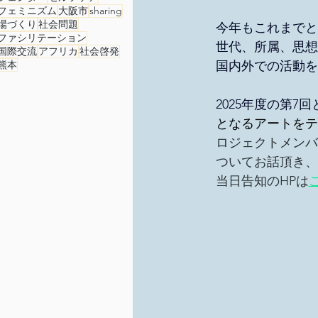
総会
その他イベント
フェミニズム
大阪市
sharing
場づくり
社会問題
今年もこれまでと
ファシリテーション
世代、所属、思想
国際交流
アフリカ
社会啓発
事務局/理事会
Youth Ch
熊本
国内外での活動を
2025年度の第7
となるアートをテ
ロジェクトメンバ
ついてお話頂き、
当日告知のHPは