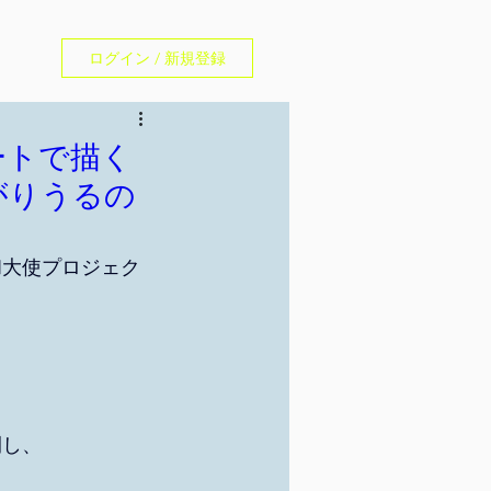
ログイン / 新規登録
an
アートで描く
がりうるの
和大使プロジェク
開し、