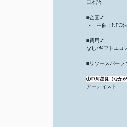
日本語
■企画🎵
主催：NPO法人
■費用🎵
なし/ギフトエコ
■リソースパーソン
①中河星良（なかが
アーティスト