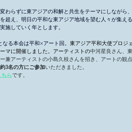
移民難民と共に生きる社会を育むプロジェクト
変わらずに東アジアの和解と共生をテーマにしながら
を超え、明日の平和な東アジア地域を望む人々が集え
ANge
実施していく年とします。
回となる本会は
平和×アート回。
東アジア平和大使プロジ
ーマに開催しました。アーティストの
中河星良さん、
ー兼アーティストの小島久枝さんを招き、アートの観
約3名の方にご参加
いただきました。
こちら
です。