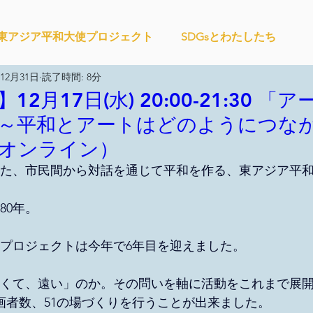
東アジア平和大使プロジェクト
SDGsとわたしたち
年12月31日
読了時間: 8分
ィズンシップ啓発出前授業
Wake Up Lab
IMPACT Jap
2月17日(水) 20:00-21:30 「
～平和とアートはどのようにつな
オンライン）
CHANGE
社会を変えるムーブメント
かなさうちなー
まった、市民間から対話を通じて平和を作る、東アジア平
教材開発
SDGカフェでふらっとアクション
80年。
プロジェクトは今年で6年目を迎えました。
大地と地球
外部出展
国際会議
現地調査訪問
くて、遠い」のか。その問いを軸に活動をこれまで展
参画者数、51の場づくりを行うことが出来ました。