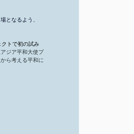
、
る場となるよう、
ェクトで初の試み
東アジア平和大使プ
点から考える平和に