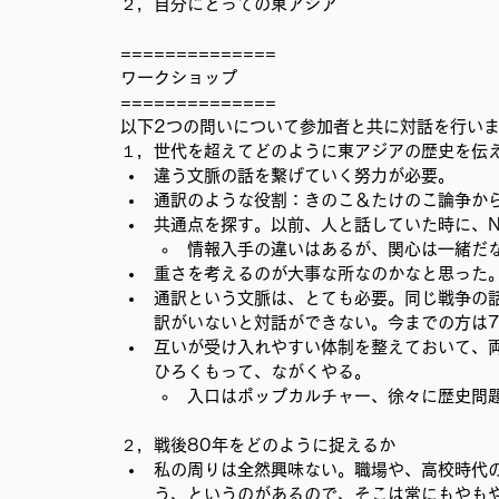
２，自分にとっての東アジア
==============
ワークショップ
==============
以下2つの問いについて参加者と共に対話を行い
１，世代を超えてどのように東アジアの歴史を伝
違う文脈の話を繋げていく努力が必要。
通訳のような役割：きのこ＆たけのこ論争か
共通点を探す。以前、人と話していた時に、Ne
情報入手の違いはあるが、関心は一緒だ
重さを考えるのが大事な所なのかなと思った
通訳という文脈は、とても必要。同じ戦争の
訳がいないと対話ができない。今までの方は7
互いが受け入れやすい体制を整えておいて、
ひろくもって、ながくやる。
入口はポップカルチャー、徐々に歴史問
２，戦後80年をどのように捉えるか
私の周りは全然興味ない。職場や、高校時代
う、というのがあるので、そこは常にもやも