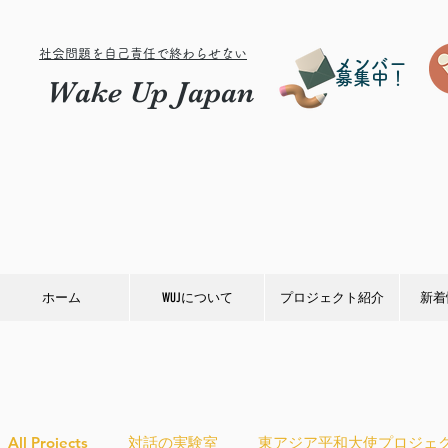
社会問題を自己責任で終わらせない
メンバー
募集中！
Wake Up Japan
ホーム
WUJについて
プロジェクト紹介
新着
All Projects
対話の実験室
東アジア平和大使プロジェ