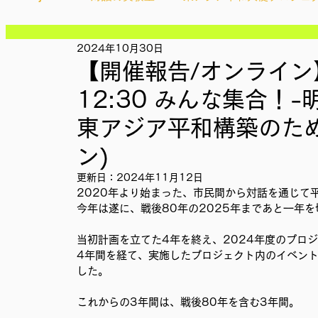
記事
記事
記事
2024年10月30日
Ethical＆Sustainably
シティズンシップ啓発出前授業
記事
【開催報告/オンライン】1
記事
記事
12:30 みんな集合！
記事
IMPACT Japan
studytour
YouthCan
CHA
記事
東アジア平和構築のため
記事
記事
ン)
記事
かなさうちなー
セルフケアプロジェクト
教材開
更新日：
2024年11月12日
記事
2020年より始まった、市民間から対話を通じて
今年は遂に、戦後80年の2025年まであと一年
SDGカフェでふらっとアクション
ことばのたまり場
当初計画を立てた4年を終え、2024年度のプロ
4年間を経て、実施したプロジェクト内のイベント
した。
外部出展
国際会議
現地調査訪問
総会
これからの3年間は、戦後80年を含む3年間。