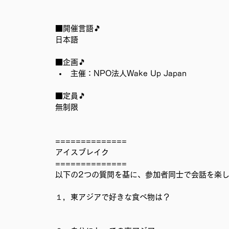
■開催言語🎵
日本語
■企画🎵
主催：NPO法人Wake Up Japan
■定員🎵
無制限
==============
アイスブレイク
==============
以下の2つの質問を基に、参加者同士で会話を楽
１，東アジアで好きな食べ物は？