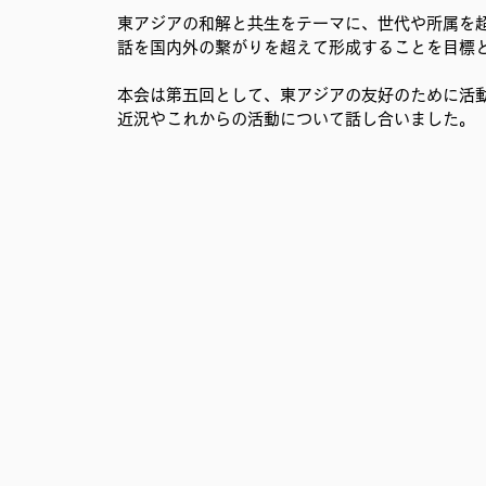
東アジアの和解と共生をテーマに、世代や所属を
移民難民と共に生きる社会を育むプロジェクト
事務局
話を国内外の繋がりを超えて形成することを目標
本会は第五回として、東アジアの友好のために活
近況やこれからの活動について話し合いました。