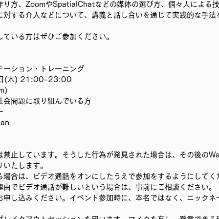
り方、ZoomやSpatialChatなどの媒体の選び方、個々人によ
むプロジェクト
事務局/理事会
Youth ChANge
に対する介入などについて、講義と話し合いを通じて実践的な手法
している方はぜひご参加ください。
テーション・トレーニング
木) 21:00-23:00
m)
社会問題に取り組んでいる方
ー
an 
禁止しています。そうした行為が発見された場合は、その後のWake 
りいたします。 
る場合は、ビデオ通話をオンにしたうえで参加をするようにしてく
理由でビデオ通話が難しいという場合は、事前にご相談ください。 
お申し込みください。イベント参加時に、本名ではなく、ニックネ
 