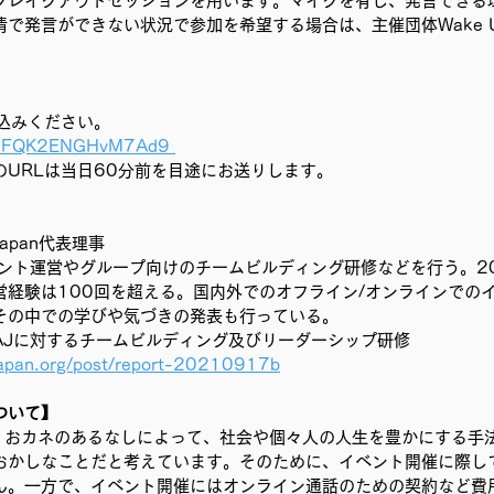
ブレイクアウトセッションを用います。マイクを有し、発言できる
で発言ができない状況で参加を希望する場合は、主催団体Wake Up
込みください。 
/ayHFQK2ENGHvM7Ad9 
URLは当日60分前を目途にお送りします。 
 Japan代表理事
ベント運営やグループ向けのチームビルディング研修などを行う。20
営経験は100回を超える。国内外でのオフライン/オンラインでの
その中での学びや気づきの発表も行っている。
AAJに対するチームビルディング及びリーダーシップ研修
japan.org/post/report-20210917b
ついて】
anでは、おカネのあるなしによって、社会や個々人の人生を豊かにする
おかしなことだと考えています。そのために、イベント開催に際し
ん。一方で、イベント開催にはオンライン通話のための契約など費