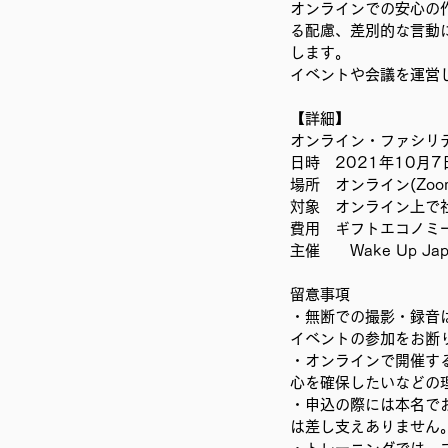
オンラインでの安心の作
移民難民と共に生きる社会を育
る配慮、差別的な言動
します。
イベントや会議を運営
【詳細】
オンライン・ファシリ
日時　2021年10月7日(
場所　オンライン(Zoo
対象　オンライン上で
費用　ギフトエコノミ
主催　　Wake Up Jap
留意事項 
・無断での撮影・録音は
イベントの参加をお断
・オンラインで開催す
心を確保したいなどの
・申込の際には本名で
は差し支えありません。