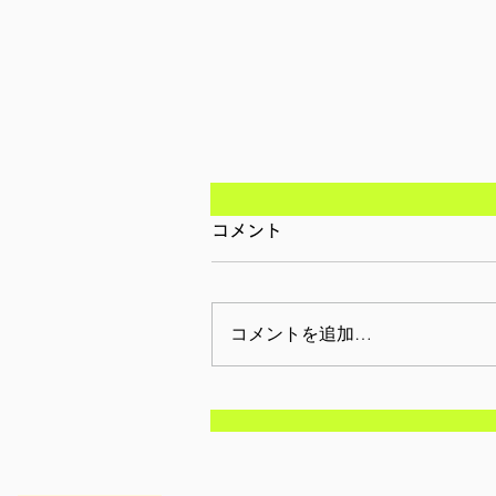
コメント
コメントを追加…
【参加者募集/東京】2月28
日(土): まなびDEフェスタ