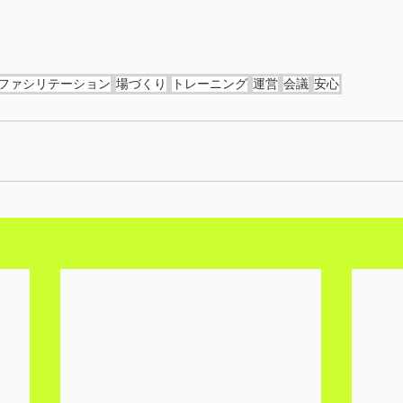
ファシリテーション
場づくり
トレーニング
運営
会議
安心