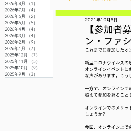
2026年8月
（1）
1件の記事
2026年7月
（4）
4件の記事
2026年6月
（2）
2件の記事
2021年10月6日
Ethical＆Sustainably
シテ
2026年5月
（5）
5件の記事
【参加者募
2026年4月
（4）
4件の記事
2026年3月
（4）
4件の記事
ン・ファ
2026年2月
（9）
9件の記事
IMPACT Japan
studytour
2026年1月
（7）
7件の記事
これまでに参加したオ
2025年12月
（7）
7件の記事
2025年11月
（5）
5件の記事
新型コロナウイルスの
2025年10月
（9）
9件の記事
かなさうちなー
セルフケ
オンラインイベントに
2025年9月
（3）
3件の記事
な声があります。こう
一方で、オンラインで
SDGカフェでふらっとアクショ
超えて参加を募ること
オンラインでのメリッ
しょうか?
外部出展
国際会議
現
今回、オンライン上で