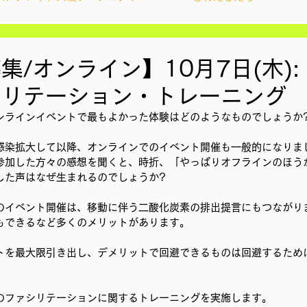
ィズンシップ啓発出前授業
Wake Up Lab
集/オンライン】10月7日(木):
シリテーション・トレーニング
YouthCan
CHANGE
社会を変えるムーブメント
ンラインイベントで最もよかった体験はどのようなものでしょうか
感染拡大して以降、オンラインでのイベント開催も一般的になりま
アプロジェクト
教材開発
参加した方々の感想を聞くと、時折、「やっぱりオフラインのほう
した声はなぜ生まれるのでしょうか?
のイベント開催は、移動に伴う二酸化炭素の排出提言にもつながり
ン
ことばのたまり場
雑談
大地と地球
もできるなど多くのメリットがあります。
トを最大限引き出し、デメリットで回避できるものは回避するため
地調査訪問
総会
その他イベント
のファシリテーションに関するトレーニングを実施します。