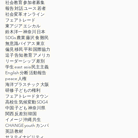
社会教育
参加者募集
報告
対話
ユース
若者
社会変革
オンライン
フェアトレード
東アジア
エシカル
鈴木洋一
神奈川
日本
SDGs
農業
藤沢
食
難民
無意識バイアス
東京
偏見
移民
平和
国際協力
逗子
告知
教育
アメリカ
リーダーシップ
差別
学生
east asia
民主主義
English
分断
活動報告
peace
人権
海洋プラスチック
大阪
研修
子どもの権利
フェアトレードタウン
高校生
気候変動
SDG4
中国
子ども
神奈川県
関西
反差別
韓国
イメージ
沖縄
共生
CHANGE
youth
カンパ
英語
教材
サステイナビリティ