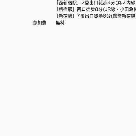
　　　　  「西新宿駅」2番出口徒歩4分(丸ノ内線
移民難民と共に生きる社会を育むプロジェクト
事務局
　　　     「新宿駅」西口徒歩8分(JR線・小田急
　　　     「新宿駅」7番出口徒歩8分(都営新宿線
参加費　　無料