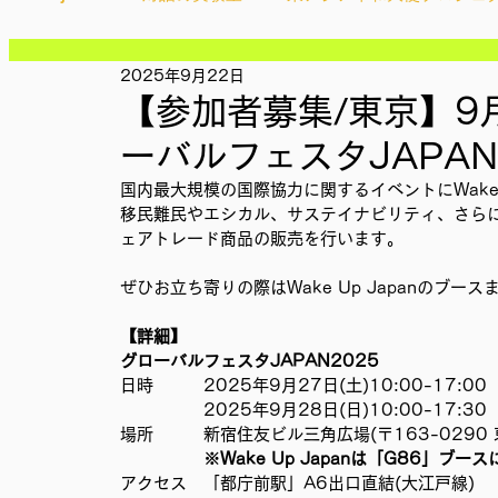
記事
記事
記事
2025年9月22日
Ethical＆Sustainably
シティズンシップ啓発出前授業
記事
【参加者募集/東京】9月2
記事
記事
ーバルフェスタJAPAN
記事
IMPACT Japan
studytour
YouthCan
CHA
記事
国内最大規模の国際協力に関するイベントにWake 
記事
移民難民やエシカル、サステイナビリティ、さら
記事
ェアトレード商品の販売を行います。
記事
かなさうちなー
セルフケアプロジェクト
教材開
記事
ぜひお立ち寄りの際はWake Up Japanのブ
【詳細】
SDGカフェでふらっとアクション
ことばのたまり場
グローバルフェスタJAPAN2025
日時　　　2025年9月27日(土)10:00-17:00
　　   　　2025年9月28日(日)10:00-17:30
場所　　　新宿住友ビル三角広場(〒163-0290 
外部出展
国際会議
現地調査訪問
総会
※Wake Up Japanは「G86」ブ
アクセス　「都庁前駅」A6出口直結(大江戸線)