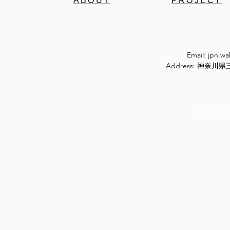
ABOUT
PROJECT
Email:
jpn.w
Address: 神奈
© 2020 ow