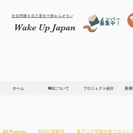
社会問題を自己責任で終わらせない
メンバー
募集中！
Wake Up Japan
ホーム
WUJについて
プロジェクト紹介
新着
All Projects
対話の実験室
東アジア平和大使プロジェ