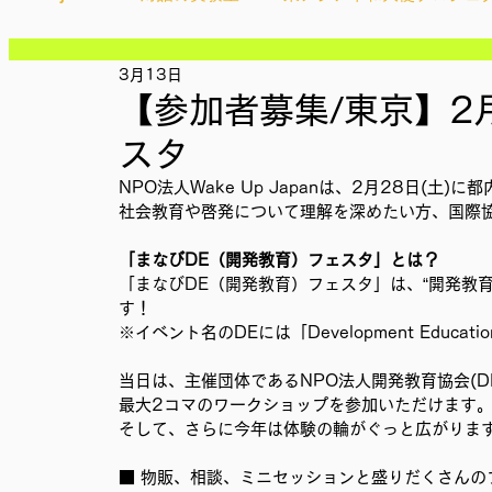
記事
記事
記事
3月13日
Ethical＆Sustainably
シティズンシップ啓発出前授業
記事
【参加者募集/東京】2月
記事
記事
スタ
記事
IMPACT Japan
studytour
YouthCan
CHA
記事
NPO法人Wake Up Japanは、2月28日(
記事
社会教育や啓発について理解を深めたい方、国際
記事
記事
かなさうちなー
セルフケアプロジェクト
教材開
「まなびDE（開発教育）フェスタ」とは？﻿
記事
「まなびDE（開発教育）フェスタ」は、“開発教
す！
※イベント名のDEには「Development Educ
SDGカフェでふらっとアクション
ことばのたまり場
当日は、主催団体であるNPO法人開発教育協会(D
最大2コマのワークショップを参加いただけます
そして、さらに今年は体験の輪がぐっと広がります
外部出展
国際会議
現地調査訪問
総会
■ 物販、相談、ミニセッションと盛りだくさんの