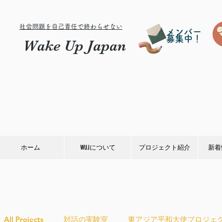
社会問題を自己責任で終わらせない
メンバー
募集中！
Wake Up Japan
ホーム
WUJについて
プロジェクト紹介
新着
All Projects
対話の実験室
東アジア平和大使プロジェ