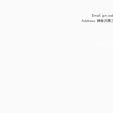
Email:
jpn.w
Address: 神奈
© 2020 ow