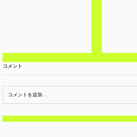
コメント
コメントを追加…
【参加者募集/神奈川】3月
【参加者募
24日(火)-26日(木):学生向け
日(火)-2