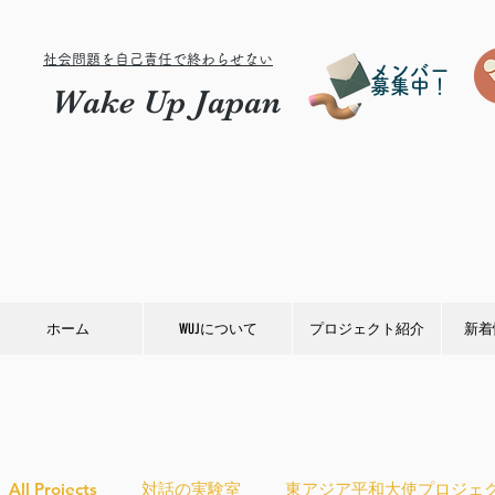
社会問題を自己責任で終わらせない
メンバー
募集中！
Wake Up Japan
ホーム
WUJについて
プロジェクト紹介
新着
All Projects
対話の実験室
東アジア平和大使プロジェ