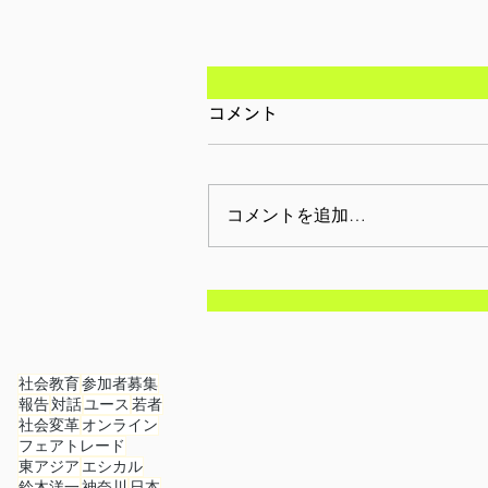
コメント
コメントを追加…
【参加者募集/オンライン】
月27日(土): 渡米報告会
2026 ①「ボランティア活
社会教育
参加者募集
報告
対話
ユース
若者
における燃え尽き症候群」
社会変革
オンライン
フェアトレード
東アジア
エシカル
鈴木洋一
神奈川
日本