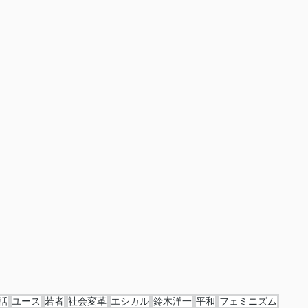
話
ユース
若者
社会変革
エシカル
鈴木洋一
平和
フェミニズム