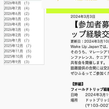
2026年8月
（1）
1件の記事
2026年7月
（4）
4件の記事
2026年6月
（2）
2件の記事
2024年3月3日
Ethical＆Sustainably
シテ
2026年5月
（5）
5件の記事
【参加者募
2026年4月
（4）
4件の記事
2026年3月
（4）
4件の記事
ップ経験
2026年2月
（9）
9件の記事
IMPACT Japan
studytour
2026年1月
（7）
7件の記事
更新日：
2024年3月10
2025年12月
（7）
7件の記事
Wake Up Japa
2025年11月
（5）
5件の記事
そのうち、マレーシア
2025年10月
（9）
9件の記事
かなさうちなー
セルフケ
ンファレンス、ケニア
2025年9月
（3）
3件の記事
共有会を開催します。
話題提供の合間には交
ぜひふるってご参加く
SDGカフェでふらっとアクショ
【詳細】
フィールドトリップ経
日時　　2024年3月19日
外部出展
国際会議
現
場所　　ドットブリッジ
　　　　(〒103-002