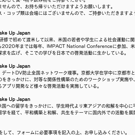
ませんので、お持ち帰りいただけますようお願いします。
ス・コップ類は会場にはございませんので、ご持参いただきますよ
e Up Japan
Oの研修で初めて渡米して以来、米国の若者や学生による社会運動に
020年までは毎年、IMPACT National Conferenceに参
探求を広げ、そこでの学びを日本での啓発活動に生かしている。
e Up Japan
身。デートDV防止全国ネットワーク理事。京都大学在学中に京都市
のをきっかけに、対等な関係性構築のためのワークショップ実施や
るアプリ開発など様々な啓発活動を実施している。
e Up Japan
。米国への留学をきっかけに、学生時代より東アジアの和解を中心に
留学を経て、平和構築と和解、共生をテーマに国内外での活動を展
スをして、フォームに必要事項を記入の上、お申し込みください。