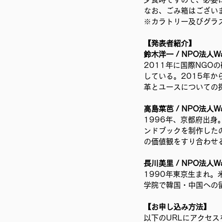
なお、ごみ箱はござい
※カラトリー及びグラ
【発表者紹介】
鈴木洋一 / NPO法人Wak
2011年に国際NG
している。2015年から2
革とユースについての
高島菜芭 / NPO法人Wak
1996年、京都府出
ンドブックを制作した
の価値観をすり合わせ
長川美里 / NPO法人Wak
1990年東京生まれ
学院で韓国・中国への
【お申し込み方法】
以下のURLにアクセ