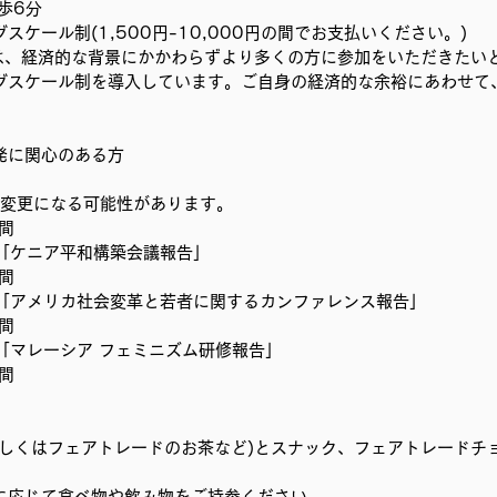
歩6分
むプロジェクト
事務局/理事会
Youth ChANge
ケール制(1,500円-10,000円の間でお支払いください。)
panでは、経済的な背景にかかわらずより多くの方に参加をいただきた
グスケール制を導入しています。ご自身の経済的な余裕にあわせて
発に関心のある方
は変更になる可能性があります。
時間
報告1「ケニア平和構築会議報告」
時間
 報告2「アメリカ社会変革と若者に関するカンファレンス報告」
時間
報告3「マレーシア フェミニズム研修報告」
時間
もしくはフェアトレードのお茶など)とスナック、フェアトレードチ
に応じて食べ物や飲み物をご持参ください。