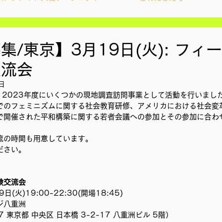
ィズンシップ啓発出前授業
Wake Up Lab
集/東京】3月19日(火): フィ
交流会
YouthCan
CHANGE
社会を変えるムーブメント
日
nでは、2023年度にいくつかの現地調査訪問事業として活動を行いまし
でのフェミニズムに関する社会教育研修、アメリカにおける社会変
アプロジェクト
教材開発
で開催された平和構築に関する若者会議への参加とその参加に合わ
流の時間も用意しています。
ださい。
ン
ことばのたまり場
雑談
大地と地球
験交流会
(火)19:00-22:30(開場18:45)
地調査訪問
総会
その他イベント
八重洲 
7 東京都 中央区 日本橋 3-2-17 八重洲ビル 5階）