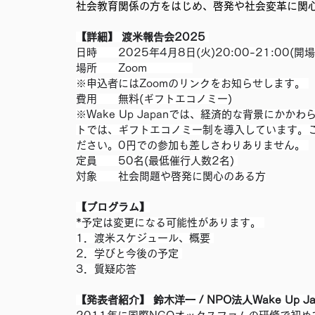
社会教育関係の方をはじめ、啓発や社会変革に関
移民難民と共に生きる社会を育むプロジェクト
事務局
【詳細】 渡米報告会2025 
日時　　2025年4月8日(火)20:00-21:00(開場1
場所　　Zoom 　　　　
※申込者にはZoomのリンクをお知らせします。 
費用　　無料(ギフトエコノミー)
※Wake Up Japanでは、経済的な背景にか
トでは、ギフトエコノミー制を導入しています。
ださい。0円での参加も差しさわりありません。 
定員　　50名(最低催行人数2名) 
対象　　社会問題や啓発に関心のある方
【プログラム】
*予定は変更になる可能性があります。 
1．渡米スケジュール、概要 
2．学びと今後の予定 
3．質疑応答
【発表者紹介】 鈴木洋一 / NPO法人Wake Up Ja