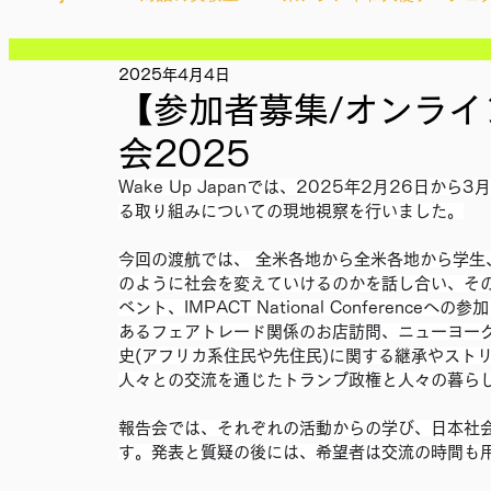
記事
記事
記事
2025年4月4日
Ethical＆Sustainably
シティズンシップ啓発出前授業
記事
【参加者募集/オンライン
記事
記事
会2025
記事
IMPACT Japan
studytour
YouthCan
CHA
記事
Wake Up Japanでは、2025年2月26日
記事
る取り組みについての現地視察を行いました。
記事
記事
かなさうちなー
セルフケアプロジェクト
教材開
今回の渡航では、 全米各地から全米各地から学生
記事
のように社会を変えていけるのかを話し合い、そ
ベント、IMPACT National Conferen
あるフェアトレード関係のお店訪問、ニューヨー
SDGカフェでふらっとアクション
ことばのたまり場
史(アフリカ系住民や先住民)に関する継承やスト
人々との交流を通じたトランプ政権と人々の暮ら
報告会では、それぞれの活動からの学び、日本社
外部出展
国際会議
現地調査訪問
総会
す。発表と質疑の後には、希望者は交流の時間も