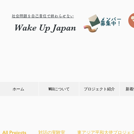
社会問題を自己責任で終わらせない
メンバー
募集中！
Wake Up Japan
ホーム
WUJについて
プロジェクト紹介
新着
All Projects
対話の実験室
東アジア平和大使プロジェ