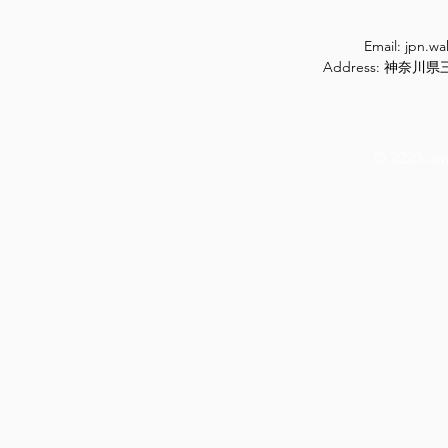
Email:
jpn.w
Address: 神奈
© 2020 ow