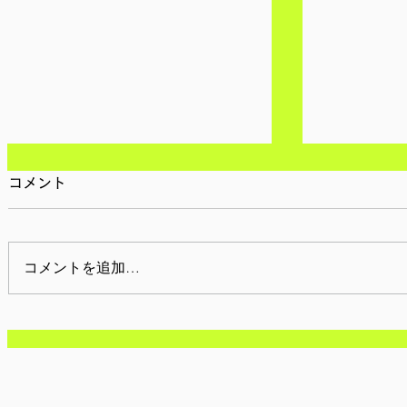
コメント
コメントを追加…
【参加者募集/オンライン】2
【受付中】
月27日(土): 渡米報告会
ンパ募集
2026 ①「ボランティア活動