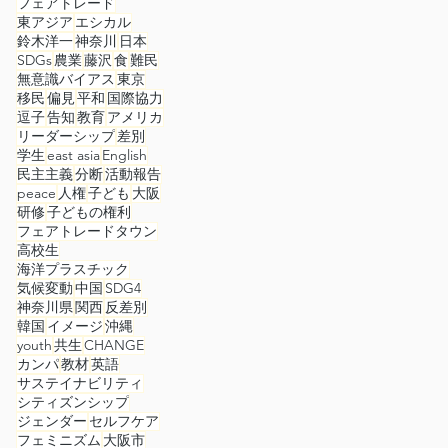
フェアトレード
東アジア
エシカル
鈴木洋一
神奈川
日本
SDGs
農業
藤沢
食
難民
無意識バイアス
東京
移民
偏見
平和
国際協力
逗子
告知
教育
アメリカ
リーダーシップ
差別
学生
east asia
English
民主主義
分断
活動報告
peace
人権
子ども
大阪
研修
子どもの権利
フェアトレードタウン
高校生
海洋プラスチック
気候変動
中国
SDG4
神奈川県
関西
反差別
韓国
イメージ
沖縄
youth
共生
CHANGE
カンパ
教材
英語
サステイナビリティ
シティズンシップ
ジェンダー
セルフケア
フェミニズム
大阪市