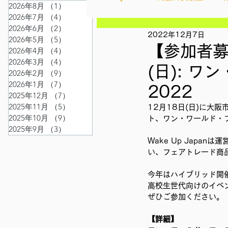
2026年8月
（1）
1件の記事
2026年7月
（4）
4件の記事
2026年6月
（2）
2件の記事
2022年12月7日
Ethical＆Sustainably
シテ
2026年5月
（5）
5件の記事
【参加者募
2026年4月
（4）
4件の記事
2026年3月
（4）
4件の記事
(日): ワ
2026年2月
（9）
9件の記事
IMPACT Japan
studytour
2026年1月
（7）
7件の記事
2022
2025年12月
（7）
7件の記事
2025年11月
（5）
5件の記事
12月18日(日)に大
2025年10月
（9）
9件の記事
かなさうちなー
ト、ワン・ワールド・フェ
セルフケ
2025年9月
（3）
3件の記事
Wake Up Jap
い、フェアトレード商
SDGカフェでふらっとアクショ
今年はハイブリッド開
高校生世代向けのイベ
ぜひご参加ください。
外部出展
国際会議
現
【詳細】