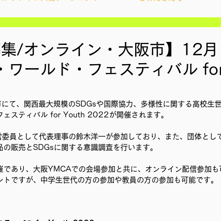
ィズンシップ啓発出前授業
Wake Up Lab
集/オンライン・大阪市】12月
ン・ワールド・フェスティバル for 
YouthCan
CHANGE
社会を変えるムーブメント
阪市にて、関西最大規模のSDGsや国際協力、多様性に関する高校生
スティバル for Youth 2022が開催されます。
アプロジェクト
教材開発
anは運営委員として代表理事の鈴木洋一が参加しており、また、団体と
品の販売とSDGsに関する意識調査を行います。
ン
ことばのたまり場
雑談
大地と地球
催であり、大阪YMCAでの会場参加と共に、オンライン配信参加も
ントですが、中学生世代の方の参加や教員の方の参加も可能です。
地調査訪問
総会
その他イベント