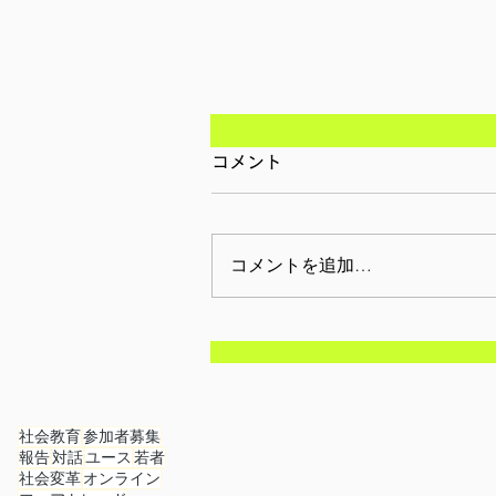
コメント
コメントを追加…
【参加者募集/東京】2月28
日(土): まなびDEフェスタ
社会教育
参加者募集
報告
対話
ユース
若者
社会変革
オンライン