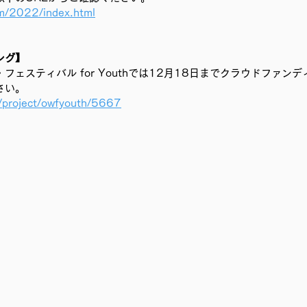
om/2022/index.html
ング】
フェスティバル for Youthでは12月18日までクラウドファン
さい。
m/project/owfyouth/5667