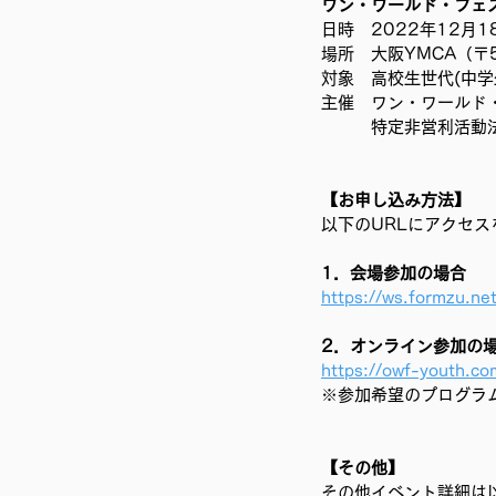
ワン・ワールド・フェスティ
移民難民と共に生きる社会を育
日時　2022年12月18
場所　大阪YMCA（〒
対象　高校生世代(中学
主催　ワン・ワールド・フ
　　　特定非営利活動法
【お申し込み方法】
以下のURLにアクセ
1．会場参加の場合
https://ws.formzu.
2．オンライン参加の
https://owf-youth.c
※参加希望のプログラ
【その他】
その他イベント詳細は