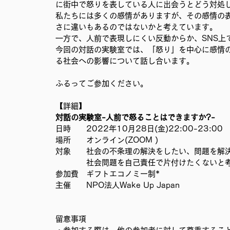
に街中で怒りを表している人に出会うとどう対処
移民難民と共に生きる社会を育むプロジェクト
事務局
私たちには多くの感情がありますが、その感情の
さに違いもあるのではないかと考えています。
一方で、人前で表現しにくい反動からか、SNS上
今回の対話の実験室では、「怒り」を中心に感情
る社会への影響について話し合います。
ふるってご参加ください。
【詳細】
対話の実験室-人前で怒ることはできますか?-
日時　　2022年10月28日(金)22:00-23:00 
場所　　オンライン(ZOOM )
対象　　社会の不条理の解決をしたい、問題を解決
　　　　社会問題を自己責任で片付けたくないと考
参加費　ギフトエコノミー制* 
主催　　NPO法人Wake Up Japan 
留意事項 