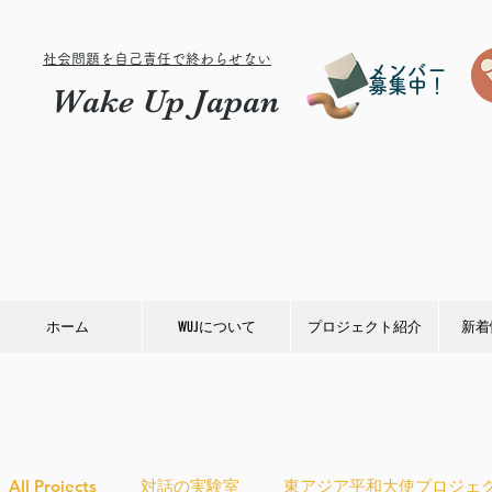
社会問題を自己責任で終わらせない
メンバー
募集中！
Wake Up Japan
ホーム
WUJについて
プロジェクト紹介
新着
All Projects
対話の実験室
東アジア平和大使プロジェ