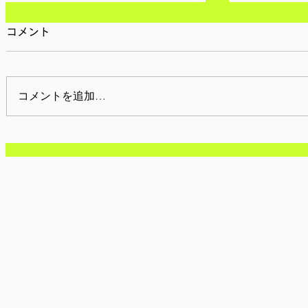
コメント
コメントを追加…
【開催報告】2月12日(木):
【参加者募
対話の実験室-正しいことの
月12日(木
ためであれば法を破ってもよ
正しいこと
いか?-
を破っても