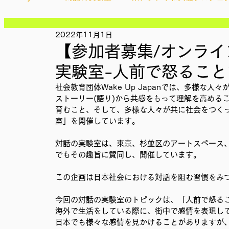
記事
記事
記事
2022年11月1日
Ethical＆Sustainably
シティズンシップ啓発出前授業
記事
【参加者募集/オンライン
記事
記事
実験室-人前で怒ること
記事
IMPACT Japan
studytour
YouthCan
CHA
記事
社会教育団体Wake Up Japanでは、多様な
記事
ストーリー(語り)から共感をもって理解を高める
記事
育むこと、そして、多様な人々が共に社会をつく
記事
かなさうちなー
セルフケアプロジェクト
教材開
室」を開催しています。 
記事
対話の実験室は、東京、杉並区のアートスペース、「公
でもその趣旨に賛同し、開催しています。 
SDGカフェでふらっとアクション
ことばのたまり場
この企画は日本社会における対話を阻む習慣をみ
今回の対話の実験室のトピックは、「人前で怒る
外部出展
国際会議
現地調査訪問
総会
海外で生活をしている際に、街中で感情を表現し
日本でも様々な感情を見かけることがありますが