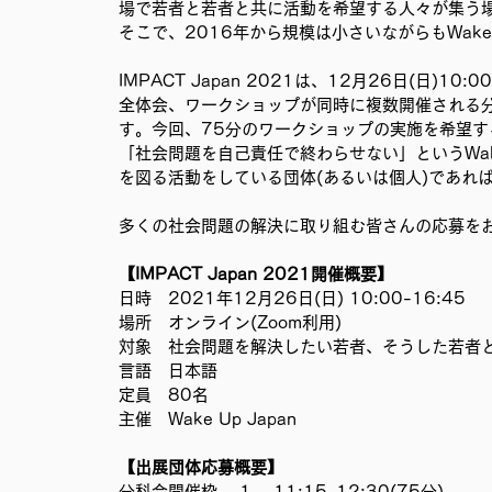
場で若者と若者と共に活動を希望する人々が集う
移民難民と共に生きる社会を育むプロジェクト
事務局
そこで、2016年から規模は小さいながらもWake Up
IMPACT Japan 2021は、12月26日(日)10
全体会、ワークショップが同時に複数開催される
す。今回、75分のワークショップの実施を希望す
「社会問題を自己責任で終わらせない」というWake
を図る活動をしている団体(あるいは個人)であれ
多くの社会問題の解決に取り組む皆さんの応募を
【IMPACT Japan 2021開催概要】
日時　2021年12月26日(日) 10:00-16:45
場所　オンライン(Zoom利用)
対象　社会問題を解決したい若者、そうした若者と
言語　日本語
定員　80名
主催　Wake Up Japan
【出展団体応募概要】
分科会開催枠 　1.　11:15-12:30(75分) 