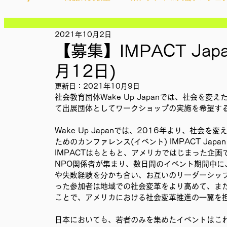
記事
記事
記事
2021年10月2日
Ethical＆Sustainably
シティズンシップ啓発出前授業
記事
【募集】IMPACT Jap
記事
記事
月12日)
記事
IMPACT Japan
studytour
YouthCan
CHA
記事
更新日：
2021年10月9日
記事
社会教育団体Wake Up Japanでは、社会を変えた
記事
て出展団体としてワークショップの実施を希望す
記事
かなさうちなー
セルフケアプロジェクト
教材開
記事
Wake Up Japanでは、2016年より、社
ためのカンファレンス(イベント) IMPACT Jap
IMPACTはもともと、アメリカではじまった企画
SDGカフェでふらっとアクション
ことばのたまり場
NPO関係者が集まり、数日間のイベント期間中
や失敗経験を分かち合い、お互いのリーダーシッ
った参加者は地域での社会変革をより高めて、また
ことで、アメリカにおける社会変革推進の一翼を
外部出展
国際会議
現地調査訪問
総会
日本においても、若者のみを集めたイベントはこ