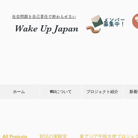
社会問題を自己責任で終わらせない
メンバー
募集中！
Wake Up Japan
ホーム
WUJについて
プロジェクト紹介
新着
All Projects
対話の実験室
東アジア平和大使プロジェ