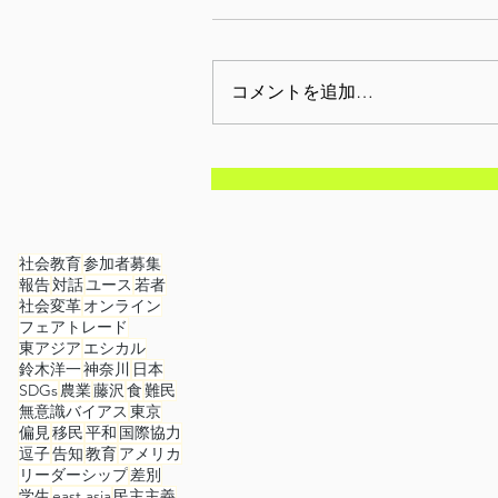
コメントを追加…
【開催告知】8月15日
(土)9:00-13:00日本の81
年目の空-千鳥ヶ淵と靖国を
社会教育
参加者募集
報告
対話
ユース
若者
歩く-
社会変革
オンライン
フェアトレード
東アジア
エシカル
鈴木洋一
神奈川
日本
SDGs
農業
藤沢
食
難民
無意識バイアス
東京
偏見
移民
平和
国際協力
逗子
告知
教育
アメリカ
リーダーシップ
差別
学生
east asia
民主主義