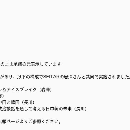
むプロジェクト
事務局/理事会
Youth ChANge
そのまま承諾の元表示しています
があり、以下の構成でSEITARの岩澤さんと共同で実施されました
ン＆アイスブレイク（岩澤）
澤）
中国と韓国（長川）
政治談話を通して考える日中韓の未来（長川）
広報ページよりご参照ください。