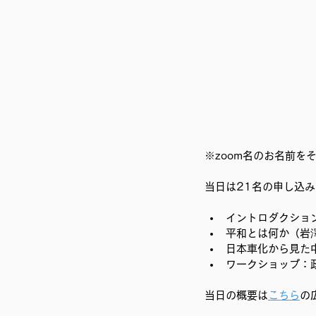
移民難民と共に生きる社会を育
※zoom名のお名前を
当日は21名の申し込み
イントロダクショ
平和とは何か（岩
日本車化から見た
ワークショップ：
当日の概要は
こちら
の