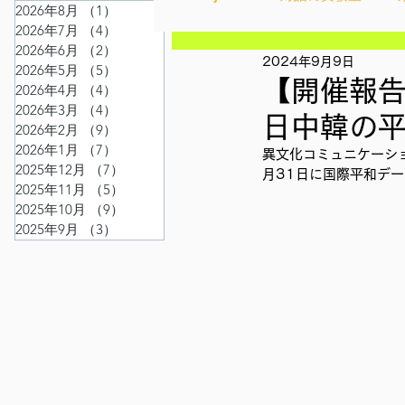
2026年8月
（1）
1件の記事
2026年7月
（4）
4件の記事
2026年6月
（2）
2件の記事
2024年9月9日
Ethical＆Sustainably
シテ
2026年5月
（5）
5件の記事
【開催報告
2026年4月
（4）
4件の記事
2026年3月
（4）
4件の記事
日中韓の
2026年2月
（9）
9件の記事
IMPACT Japan
studytour
2026年1月
（7）
7件の記事
異文化コミュニケーシ
2025年12月
（7）
7件の記事
月31日に国際平和デー
2025年11月
（5）
5件の記事
2025年10月
（9）
9件の記事
かなさうちなー
セルフケ
2025年9月
（3）
3件の記事
SDGカフェでふらっとアクショ
外部出展
国際会議
現