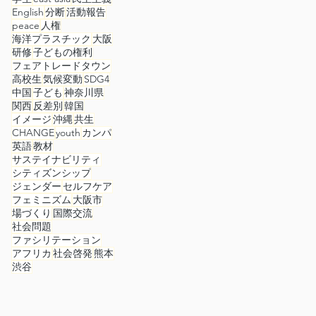
English
分断
活動報告
peace
人権
海洋プラスチック
大阪
研修
子どもの権利
フェアトレードタウン
高校生
気候変動
SDG4
中国
子ども
神奈川県
関西
反差別
韓国
イメージ
沖縄
共生
CHANGE
youth
カンパ
英語
教材
サステイナビリティ
シティズンシップ
ジェンダー
セルフケア
フェミニズム
大阪市
場づくり
国際交流
社会問題
ファシリテーション
アフリカ
社会啓発
熊本
渋谷