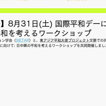
ィズンシップ啓発出前授業
Wake Up Lab
】8月31日(土) 国際平和デー
平和を考えるワークショップ
YouthCan
CHANGE
社会を変えるムーブメント
ョン学会（
SIETAR
）と、
東アジア平和大使プロジェクト
文脈での
に向けて: 日中韓の平和を考えるワークショップを共同開催しまし
アプロジェクト
教材開発
ン
ことばのたまり場
雑談
大地と地球
地調査訪問
総会
その他イベント