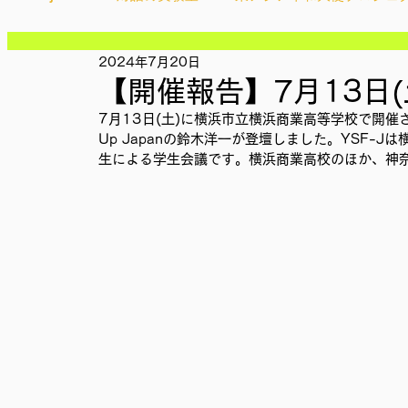
記事
記事
記事
2024年7月20日
Ethical＆Sustainably
シティズンシップ啓発出前授業
記事
【開催報告】7月13日(土)
記事
記事
7月13日(土)に横浜市立横浜商業高等学校で開催されたYSF
記事
IMPACT Japan
Up Japanの鈴木洋一が登壇しました。YSF-
studytour
YouthCan
CHA
記事
生による学生会議です。横浜商業高校のほか、神
記事
記事
記事
かなさうちなー
セルフケアプロジェクト
教材開
記事
SDGカフェでふらっとアクション
ことばのたまり場
外部出展
国際会議
現地調査訪問
総会