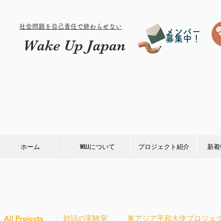
社会問題を自己責任で終わらせない
メンバー
募集中！
Wake Up Japan
ホーム
WUJについて
プロジェクト紹介
新着
All Projects
対話の実験室
東アジア平和大使プロジェ