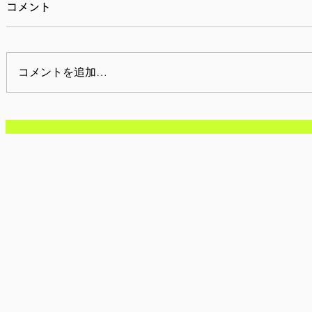
コメント
コメントを追加…
【参加者募集/東京】8月8日
【参加者募
(土): d-lab2026(第44回開
20日(土)
発教育全国研究集会)
2026 i