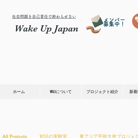
社会問題を自己責任で終わらせない
メンバー
募集中！
Wake Up Japan
ホーム
WUJについて
プロジェクト紹介
新着
All Projects
対話の実験室
東アジア平和大使プロジェ