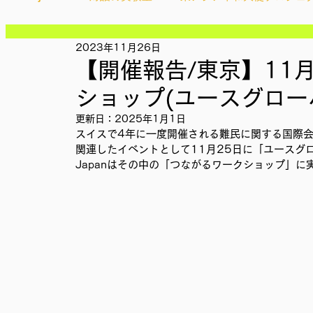
記事
記事
記事
2023年11月26日
Ethical＆Sustainably
シティズンシップ啓発出前授業
記事
【開催報告/東京】11月
記事
記事
ショップ(ユースグロー
記事
IMPACT Japan
studytour
YouthCan
CHA
記事
更新日：
2025年1月1日
記事
スイスで4年に一度開催される難民に関する国際
記事
関連したイベントとして11月25日に「ユースグロ
記事
かなさうちなー
セルフケアプロジェクト
教材開
Japanはその中の「つながるワークショップ」
記事
SDGカフェでふらっとアクション
ことばのたまり場
外部出展
国際会議
現地調査訪問
総会