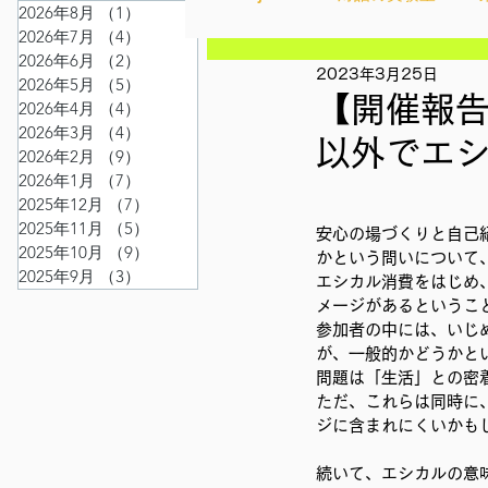
2026年8月
（1）
1件の記事
2026年7月
（4）
4件の記事
2026年6月
（2）
2件の記事
2023年3月25日
Ethical＆Sustainably
シテ
2026年5月
（5）
5件の記事
【開催報告
2026年4月
（4）
4件の記事
2026年3月
（4）
4件の記事
以外でエシ
2026年2月
（9）
9件の記事
IMPACT Japan
studytour
2026年1月
（7）
7件の記事
2025年12月
（7）
7件の記事
2025年11月
（5）
5件の記事
安心の場づくりと自己
2025年10月
（9）
9件の記事
かなさうちなー
セルフケ
かという問いについて
2025年9月
（3）
3件の記事
エシカル消費をはじめ
メージがあるというこ
参加者の中には、いじ
SDGカフェでふらっとアクショ
が、一般的かどうかと
問題は「生活」との密
ただ、これらは同時に
ジに含まれにくいかも
外部出展
国際会議
現
続いて、エシカルの意