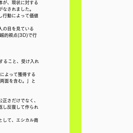
体が、現状に対する
がなされました。
し行動によって価値
。
人の目を見ている
的視点(3D)で行
明すること、受け入れ
復によって獲得する
の両面を含む。」と
公正さだけでなく、
返し反復して作られ
として、エシカル商
。