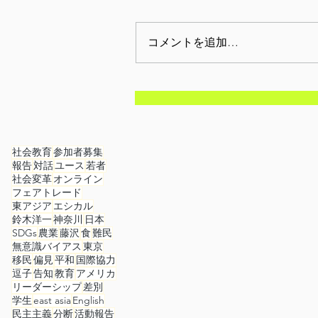
コメントを追加…
【開催報告】2月12日(木):
対話の実験室-正しいことの
ためであれば法を破っても
社会教育
参加者募集
報告
対話
ユース
若者
いか?-
社会変革
オンライン
フェアトレード
東アジア
エシカル
鈴木洋一
神奈川
日本
SDGs
農業
藤沢
食
難民
無意識バイアス
東京
移民
偏見
平和
国際協力
逗子
告知
教育
アメリカ
リーダーシップ
差別
学生
east asia
English
民主主義
分断
活動報告