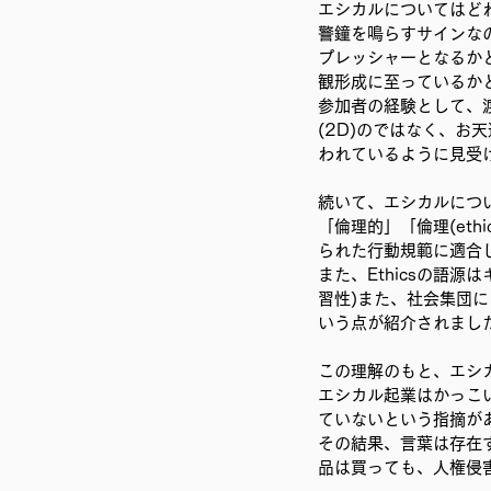
エシカルについてはど
移民難民と共に生きる社会を育
警鐘を鳴らすサインな
プレッシャーとなるか
観形成に至っているか
参加者の経験として、
(2D)のではなく、お
われているように見受
続いて、エシカルにつ
「倫理的」「倫理(et
られた行動規範に適合
また、Ethicsの語
習性)また、社会集団
いう点が紹介されまし
この理解のもと、エシ
エシカル起業はかっこ
ていないという指摘が
その結果、言葉は存在
品は買っても、人権侵