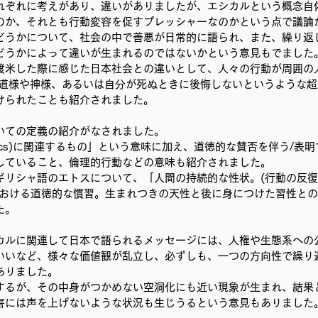
れぞれに考えがあり、違いがありましたが、エシカルという概念自
むプロジェクト
事務局/理事会
Youth ChANge
のか、それとも行動変容を促すプレッシャーなのかという点で議論
どうかについて、社会の中で善悪が日常的に語られ、また、繰り返
どうかによって違いが生まれるのではないかという意見もでました
渡米した際に感じた日本社会との違いとして、人々の行動が周囲の
天道様や神様、あるいは自分が死ぬときに後悔しないというような超越
けられたことも紹介されました。
いての定義の紹介がなされました。
hics)に関連するもの」という意味に加え、道徳的な賛否を伴う/表
していること、倫理的行動などの意味も紹介されました。
源はギリシャ語のエトスについて、「人間の持続的な性状。(行動の反
における道徳的な慣習。生まれつきの天性と後に身につけた習性と
た。
カルに関連して日本で語られるメッセージには、人権や生態系への
いいなど、様々な価値観が乱立し、必ずしも、一つの方向性で繰り
ありました。
するが、その中身がつかめない空洞化にも近い現象が生まれ、結果
害には声を上げないような状況も生じうるという意見もありました