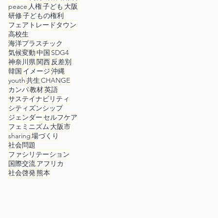
peace
人権
子ども
大阪
研修
子どもの権利
フェアトレードタウン
高校生
海洋プラスチック
気候変動
中国
SDG4
神奈川県
関西
反差別
韓国
イメージ
沖縄
youth
共生
CHANGE
カンパ
教材
英語
サステイナビリティ
シティズンシップ
ジェンダー
セルフケア
フェミニズム
大阪市
sharing
場づくり
社会問題
ファシリテーション
国際交流
アフリカ
社会啓発
熊本