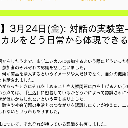
ィズンシップ啓発出前授業
Wake Up Lab
】3月24日(金): 対話の実験室
カルをどう日常から体現できる
YouthCan
CHANGE
社会を変えるムーブメント
紹介をしたうえで、まずエシカルに参加するという際にどういった
アプロジェクト
教材開発
、参加者のそれぞれの認識を話し合いました。
、何か商品を購入するというイメージや人だけでなく、自分の健康
とも話されました。
めがあったときにそれを止めることや人権問題に声を上げるという
ン
ことばのたまり場
雑談
大地と地球
いう点では、「生活」に密着しているかどうかによって認識されに
着が低いかもしれないという声もありました。
、政治や社会問題の生活とのつながりを認識しにくいがゆえに、エ
しれないという声もありました。
地調査訪問
総会
その他イベント
味について、それぞれが持っている認識を共有しました。