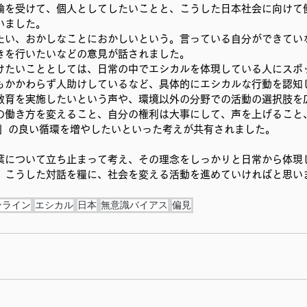
論を受けて、個人としてしたいことと、こうした日本社会に向けて
いました。
たい、おかしなことにおかしいという。言っている自分ができてい
きを行いたいなどの意見が話されました。
けたいこととしては、日常の中でエシカルを体現している人にスポ
もかかわらず人助けしているなど、具体的にエシカルな行動を認知
教育を実施したいという声や、環境以外の分野での活動の選択肢を
の働き方を変えること、自分の権利は大事にして、声を上げること
為」の良い循環を増やしたいといった考えが共有されました。
葉について立ち止まって考え、その理念をしっかりと日常から体現
。こうした対話を糧に、社会を変える活動を進めていければと思い
ンライン
エシカル
日本
無意識バイアス
偏見