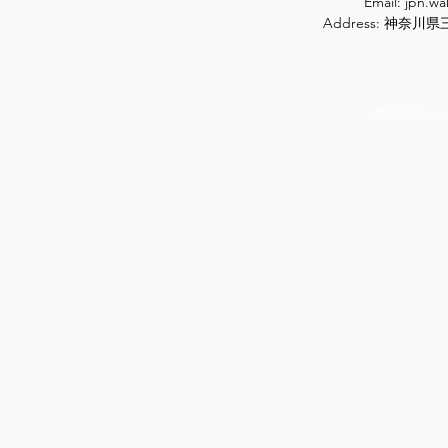
Email:
jpn.w
Address: 神奈
© 2020 ow