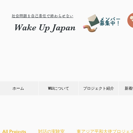
社会問題を自己責任で終わらせない
メンバー
募集中！
Wake Up Japan
ホーム
WUJについて
プロジェクト紹介
新着
All Projects
対話の実験室
東アジア平和大使プロジェ