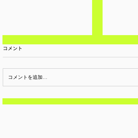
コメント
コメントを追加…
【参加者募集/神奈川】6月
【参加報告】
21日(土):農作業
Sho Fa