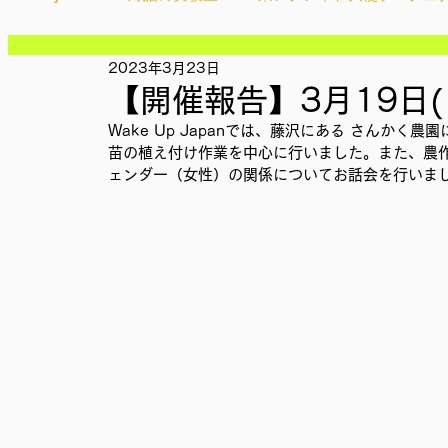
記事
記事
記事
2023年3月23日
Ethical＆Sustainably
シティズンシップ啓発出前授業
記事
【開催報告】3月19日(
記事
記事
Wake Up Japanでは、藤沢にある さんか
記事
IMPACT Japan
苗の植え付け作業を中心に行いました。また、農
studytour
YouthCan
CHA
記事
ェンダー（女性）の関係についてお話会を行いま
記事
記事
記事
かなさうちなー
セルフケアプロジェクト
教材開
記事
SDGカフェでふらっとアクション
ことばのたまり場
外部出展
国際会議
現地調査訪問
総会