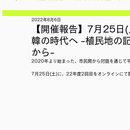
記事
記事
記事
2022年8月6日
Ethical＆Sustainably
シティズンシップ啓発出前授業
記事
【開催報告】7月25日(月
記事
記事
韓の時代へ -植民地の
記事
IMPACT Japan
studytour
YouthCan
CHA
記事
から-
記事
記事
2020年より始まった、市民間から対話を通じて
記事
かなさうちなー
セルフケアプロジェクト
教材開
記事
7月25日(土)に、22年度2回目をオンラインに
SDGカフェでふらっとアクション
ことばのたまり場
外部出展
国際会議
現地調査訪問
総会