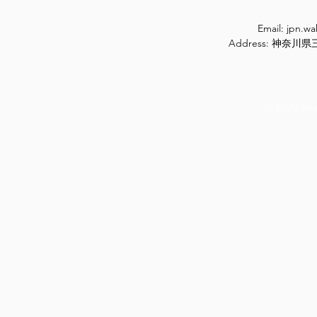
Email:
jpn.w
Address: 神奈
© 2020 ow