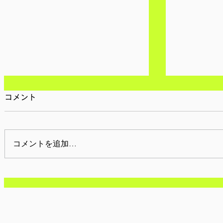
コメント
コメントを追加…
【開催告知】8月15日
【開催報告
(土)9:00-13:00日本の81
13:00-
年目の空-千鳥ヶ淵と靖国を
平和の懸け