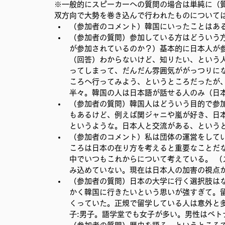
※一般的にスピーカーへの質問の場合は単純に（
双方向で大勢を巻き込んで行われたものについて
（参加者のコメント）韓国にいったことはあ
（参加者の質問）参加している方はどういう
が参加されているのか？）基本的に日本人が
（回答）わからないけど、知りたい、という
ってしまって、だんだん雰囲気ががっつりに
ころへ行ってみよう、というところだったが
半々。韓国の人は日本語が話せる人のみ（日
（参加者の質問）韓国人はどういう目的で参
もあるけど、例えば関ジャニや嵐が好き、日
というような。日本人と交流がある、というと
（参加者のコメント）私は団体の運営をして
ころは日本の在り方を考えると重要なことだ
中でいつもこれからについて考えている。 
み込めていない。現在は日本人の加害の視点が
（参加者の質問）日本の大学に行く選択肢は
かく韓国に行きたいという思いが強すぎて。
くっていた。正規で留学している人は意外と多
子:男子。語学堂でも女子が多い。男性はベト