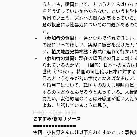
うところ。韓国にいく、というところはいっ
をどう知っていいかわからない、というもや
韓国でフェミニズムへの関心が高まっている。
題の根底には性暴力についての問題があるの
と。 
（参加者の質問）一番ソウルで訪れてほしい
の家にいってほしい。実際に被害を受けた人
い。植民地歴史博物館：徴兵に連れて行かれた
（参加者の質問）現在の韓国での日本に対す
られているのか？） （回答）日本への見方は
世代（20代）。韓国の同世代は日本に対す
日本という存在が若い世代になればなるほど
や徴用工について、韓国人の友人は興味自体
するのはどうなんだろうと思っている。人権
見たい。安倍総理のことは好感度が低い人だ
よね、と話しているように思う。
==============
おすすめ/参考リソース
==============
今回、小佐野さんには以下をおすすめとして事後共