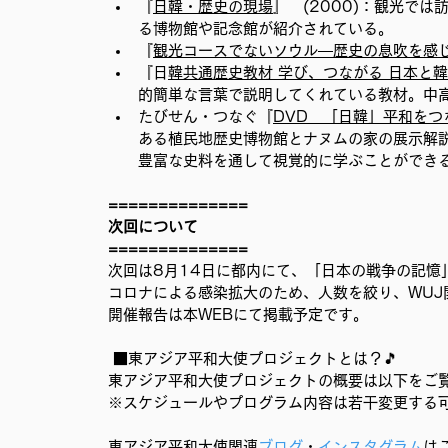
『
日韓・歴史の現場
』   (2000)：観
る博物館や記念館が紹介されている。
『
観光コースでないソウル―歴史の息吹を感
『日
韓共通歴史教材 学び、つながる 日本と
的簡単な言葉で説明してくれている教材。中
たびせん・つなぐ『
DVD　「日韓」平和を
ある植民地歴史博物館とナヌムの家の展示解
豊富な史料を通して視覚的に学ぶことができ
==============
次回について
==============
次回は8月14日に都内にて、「日本の戦争の記憶
コロナによる感染拡大のため、人数を絞り、WUJ
開催報告は本WEBにて掲載予定です。
 ■東アジア平和大使プロジェクトとは？🎵
東アジア平和大使プロジェクトの概要は以下をご
※スケジュールやプログラム内容は若干変更する
東アジア平和大使関連
ブログ
・
インスタグラム
は