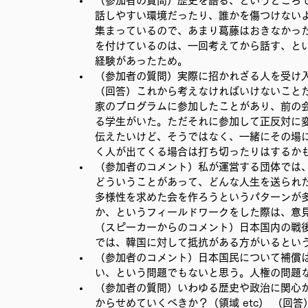
（参加者の質問）歴史を語る、というところ
話しやすい環境だったり、誰かを傷つけない
集まっているので、あまり葛藤はおきなかっ
を付けているのは、一回考えてから話す、と
経験があったため。
（参加者の質問）実際に招かれざる人を受け
（回答）これから考えなければいけないこと
家のプログラムに参加したことがあり、前の
る学生がいた。ただそれに参加して正反対に
伝えたいけど、そうではなく、一緒にその場
く人が出てくる場合は打ち切ったりはするか
（参加者のコメント）私が運営する団体では
どういうことがあって、どんな人生を送られ
多様性を求めた会を作ろうというパターンが
か、というフィールドワークをした際は、意
（スピーカーからのコメント）日本国内の戦
では、韓国に対して抵抗がある方がいるとい
（参加者のコメント）日本国民について補償
い、という問題でもないと思う。人権の問題
（参加者の質問）いわゆる歴史や政治に関心
からせめていくべきか？（領域 etc） （