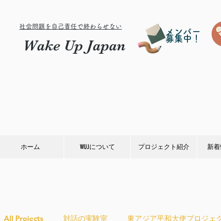
社会問題を自己責任で終わらせない
メンバー
募集中！
Wake Up Japan
ホーム
WUJについて
プロジェクト紹介
新着
All Projects
対話の実験室
東アジア平和大使プロジェ