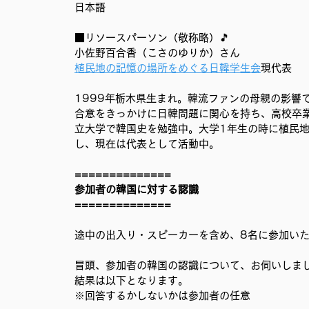
日本語
■リソースパーソン（敬称略）🎵
小佐野百合香（こさのゆりか）さん
植民地の記憶の場所をめぐる日韓学生会
現代表
1999年栃木県生まれ。韓流ファンの母親の影響で
合意をきっかけに日韓問題に関心を持ち、高校卒
立大学で韓国史を勉強中。大学1年生の時に植民
し、現在は代表として活動中。 
==============
参加者の韓国に対する認識
==============
途中の出入り・スピーカーを含め、8名に参加い
冒頭、参加者の韓国の認識について、お伺いしま
結果は以下となります。
※回答するかしないかは参加者の任意 