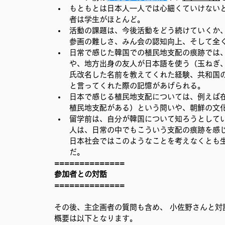
もともとは日本人一人では心細くていけない
者は学生がほとんど。
活動の課題は、今後活動をどう続けていくか
参画の難しさ、みん会の認知向上、そして全
日常で感じた韓国での植民地支配の痕跡では
や、地方出身の友人が日本語を使う（玉ねぎ
氏改名した名前を教えてくれた経験、共和国
と言ってくれた際の記憶があげられる。
日本で感じる植民地支配については、例えば
植民地支配がある）という問いや、朝鮮の文
留学前は、自分が韓国について知ろうとして
人は、日常の中でもこういう支配の痕跡を感
日本社会ではこのようなことを考えなくとも
だ。
==============
参加者との対話
==============
その後、主企画者の質問も含め、 小佐野さんと対
概要は以下となります。