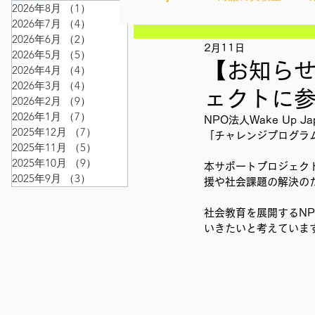
2026年8月
（1）
1件の記事
2026年7月
（4）
4件の記事
2026年6月
（2）
2件の記事
2月11日
Ethical＆Sustainably
シテ
2026年5月
（5）
5件の記事
【お知らせ
2026年4月
（4）
4件の記事
2026年3月
（4）
4件の記事
ェクトに
2026年2月
（9）
9件の記事
IMPACT Japan
studytour
2026年1月
（7）
7件の記事
NPO法人Wake Up 
2025年12月
（7）
7件の記事
「チャレンジプログラ
2025年11月
（5）
5件の記事
2025年10月
（9）
9件の記事
かなさうちなー
セルフケ
本サポートプロジェクト
2025年9月
（3）
3件の記事
援や社会課題の解決の
社会教育を展開するNP
SDGカフェでふらっとアクショ
いきたいと考えていま
外部出展
国際会議
現