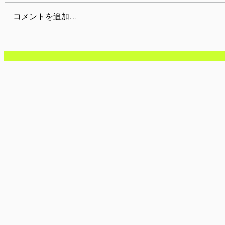
コメントを追加…
【活動報告】4月22日(水):
【参加者募
NPO法人さんわーく かぐや
日(月): 
スタッフ研修
「わくわく
る話」