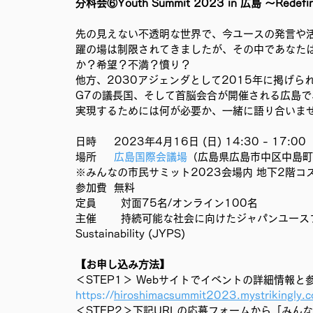
分科会⑥Youth Summit 2023 in 広島 ～Redefine ou
移民難民と共に生きる社会を育むプロジェクト
事務局
先の見えない不透明な世界で、今ユースの発言や
躍の場は制限されてきましたが、その中であなた
か？希望？不満？憤り？
他方、2030アジェンダとして2015年に掲げら
G7の議長国、そして首脳会合が開催される広島
実現するためには何が必要か、一緒に語り合いま
日時     2023年4月16日 (日) 14:30 - 17:00
場所     
広島国際会議場
（広島県広島市中区中島町
※みんなの市民サミット2023会場内 地下2階コ
参加費  無料
定員       対面75名/オンライン100名
主催       持続可能な社会に向けたジャパンユースプラット
Sustainability (JYPS)
【お申し込み方法】
＜STEP1＞ Webサイトでイベントの詳細情報
https://
hiroshimacsummit2023.mystrikingly
＜STEP2＞下記URLの応募フォームから「みん