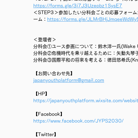
https://forms.gle/3i7J3Uzepbz1SysE7
＜STEP3＞参加したい分科会ごとの応募フォー
ーム：
https://forms.gle/JLMrBHjJmqeeWdWy
＜登壇者＞
分科会①ユース参画について：鈴木洋一氏(Wake Up
分科会②危機時代を乗り越えるために：矢動丸琴子氏(Chan
分科会③国際平和の将来を考える：徳田悠希氏(Know N
【お問い合わせ先】
japanyouthplatform@gmail.com
【HP】
https://japanyouthplatform.wixsite.com/websi
【Facebook】
https://www.facebook.com/JYPS2030/
【Twitter】