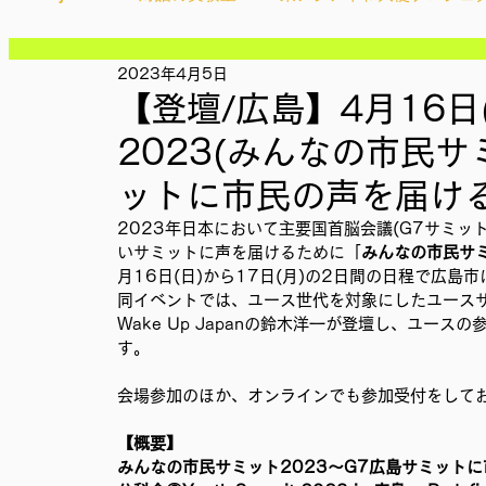
記事
記事
記事
2023年4月5日
Ethical＆Sustainably
シティズンシップ啓発出前授業
記事
【登壇/広島】4月16日(日)
記事
記事
2023(みんなの市民サ
記事
IMPACT Japan
studytour
YouthCan
CHA
記事
ットに市民の声を届ける
記事
記事
2023年日本において主要国首脳会議(G7サミッ
記事
かなさうちなー
いサミットに声を届けるために「
セルフケアプロジェクト
みんなの市民サミ
教材開
記事
月16日(日)から17日(月)の2日間の日程で広島
同イベントでは、ユース世代を対象にしたユース
Wake Up Japanの鈴木洋一が登壇し、ユー
SDGカフェでふらっとアクション
ことばのたまり場
す。
会場参加のほか、オンラインでも参加受付をして
外部出展
国際会議
現地調査訪問
総会
【概要】
みんなの市民サミット2023～G7広島サミット