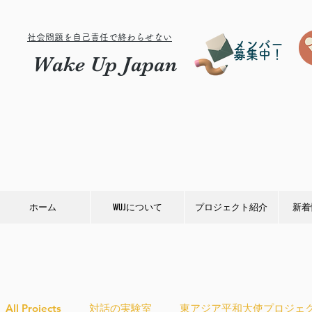
社会問題を自己責任で終わらせない
メンバー
募集中！
Wake Up Japan
ホーム
WUJについて
プロジェクト紹介
新着
All Projects
対話の実験室
東アジア平和大使プロジェ