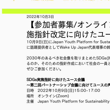
記事
記事
記事
2022年10月3日
Ethical＆Sustainably
シティズンシップ啓発出前授業
記事
【参加者募集/オンライン】
記事
記事
施指針改定に向けたユ
記事
IMPACT Japan
studytour
YouthCan
CHA
記事
10月9日(日)にJapan Youth Platform for 
記事
に話題提供者としてWake Up Japan代表理事の
記事
記事
かなさうちなー
セルフケアプロジェクト
教材開
2030年のあるべき社会像を取りまとめたSDGs
記事
るのか、そのための指針作成において社会の一員
ぜひご参加ください。
SDGカフェでふらっとアクション
ことばのたまり場
SDGs実施指針に向けたユース会議
〜第二回パートナーシップ会議に向けてユースの
日時　2022年10月9日(日)15:00-17:00
場所　オンライン(Zoom)
外部出展
国際会議
現地調査訪問
総会
主催　Japan Youth Platform for Sustainability