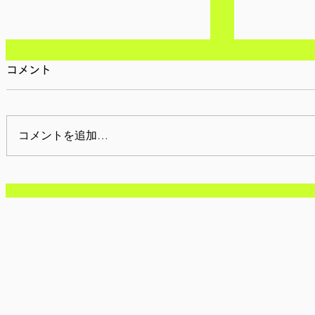
コメント
コメントを追加…
【参加者募集/全国】SDG4
【参加者募
教育キャンペーン 子どもユー
教育キャン
スロビイングチームメンバー
スロビイン
特別追加募集(締切 5月16日)
募集(締切 