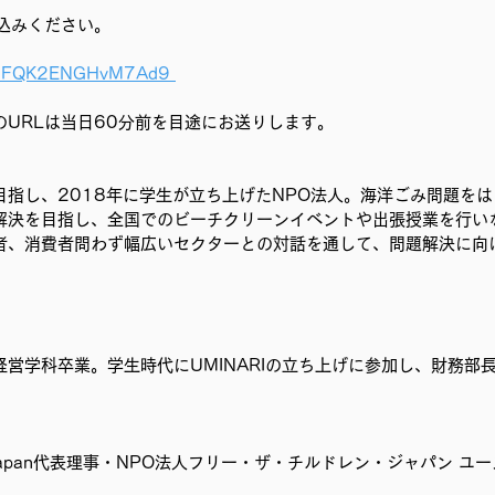
込みください。 
/ayHFQK2ENGHvM7Ad9 
のURLは当日60分前を目途にお送りします。
目指し、2018年に学生が立ち上げたNPO法人。海洋ごみ問題を
解決を目指し、全国でのビーチクリーンイベントや出張授業を行い
者、消費者問わず幅広いセクターとの対話を通して、問題解決に向
営学科卒業。学生時代にUMINARIの立ち上げに参加し、財務部
p Japan代表理事・NPO法人フリー・ザ・チルドレン・ジャパン 