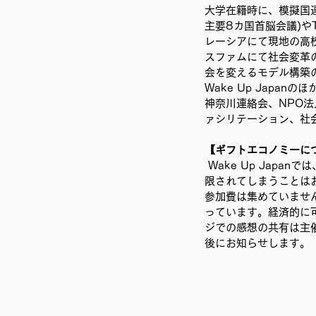
大学在籍時に、模擬国連
主要8カ国首脳会議)や
レーシアにて現地の高
スファムにて社会変革
会を変えるモデル構築
Wake Up Jap
神奈川連絡会、NPO
ァシリテーション、社
【ギフトエコノミーに
 Wake Up Japanでは、おカネのあるなしによって、社会や個々人の人生を豊かにする手法へのアクセスが制
限されてしまうことは
参加費は集めていませ
っています。経済的に
ジでの感想の共有は主
後にお知らせします。