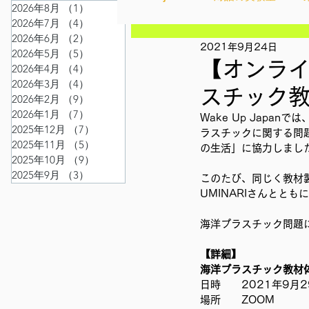
2026年8月
（1）
1件の記事
2026年7月
（4）
4件の記事
2026年6月
（2）
2件の記事
2021年9月24日
Ethical＆Sustainably
シテ
2026年5月
（5）
5件の記事
【オンライ
2026年4月
（4）
4件の記事
2026年3月
（4）
4件の記事
スチック
2026年2月
（9）
9件の記事
IMPACT Japan
studytour
2026年1月
（7）
7件の記事
Wake Up Jap
2025年12月
（7）
7件の記事
ラスチックに関する問
2025年11月
（5）
5件の記事
の生活」に協力しまし
2025年10月
（9）
9件の記事
かなさうちなー
セルフケ
2025年9月
（3）
3件の記事
このたび、同じく教材
UMINARIさんとと
SDGカフェでふらっとアクショ
海洋プラスチック問題
【詳細】
海洋プラスチック教材
外部出展
国際会議
現
日時　　2021年9月29日
場所　　ZOOM 