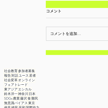
コメント
コメントを追加…
【報告】8月3日(日):d-
lab2025 自主ラウンドテー
ブル「熟議的対話-移民・難
社会教育
参加者募集
報告
対話
ユース
若者
民と私たち-」
社会変革
オンライン
フェアトレード
東アジア
エシカル
鈴木洋一
神奈川
日本
SDGs
農業
藤沢
食
難民
無意識バイアス
東京
偏見
移民
平和
国際協力