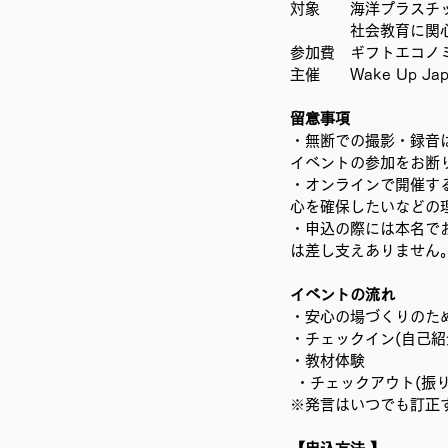
対象　　海洋プラスチ
移民難民と共に生きる社会を育
　　　　社会教育に関
参加費　ギフトエコノミ
主催　　Wake Up Jap
留意事項 
・無断での撮影・録音は
イベントの参加をお断
・オンラインで開催す
心を確保したいなどの
・申込の際には本名で
は差し支えありません。
イベントの流れ 
・安心の場づくりのた
・チェックイン(自己紹介
・教材体験
 ・チェックアウト(振り
※発言はいつでも訂正