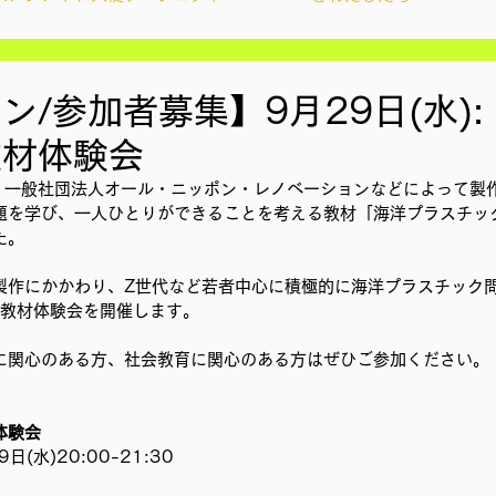
ィズンシップ啓発出前授業
Wake Up Lab
ン/参加者募集】9月29日(水):
教材体験会
YouthCan
CHANGE
社会を変えるムーブメント
anでは、一般社団法人オール・ニッポン・レノベーションなどによって
題を学び、一人ひとりができることを考える教材「海洋プラスチッ
た。
アプロジェクト
教材開発
製作にかかわり、Z世代など若者中心に積極的に海洋プラスチック
もに教材体験会を開催します。
ン
ことばのたまり場
雑談
大地と地球
に関心のある方、社会教育に関心のある方はぜひご参加ください。
体験会
地調査訪問
総会
その他イベント
(水)20:00-21:30 