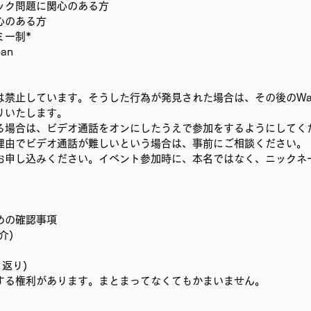
ック問題に関心のある方
むプロジェクト
事務局/理事会
Youth ChANge
心のある方 
ー制* 
an 
禁止しています。そうした行為が発見された場合は、その後のWake 
りいたします。 
る場合は、ビデオ通話をオンにしたうえで参加をするようにしてく
理由でビデオ通話が難しいという場合は、事前にご相談ください。 
お申し込みください。イベント参加時に、本名ではなく、ニックネ
 
めの確認事項 
) 
返り) 
する権利があります。まとまってなくてもかまいません。