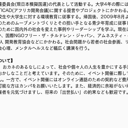
委員会(現日本模擬国連)の代表として活動する。大学4年の際には
TICAD(アフリカ開発会議)に関する提言やプロジェクトにかかわ
校生や大学生に対する環境教育に従事する。帰国後、2009年8月
のためのムーブメントづくりとその担い手となる青少年育成に従事
のために国内外の社会を変えた事例やリーダーシップを学ぶ。現在
anのほか、国際NGOフリー・ザ・チルドレン・ジャパン、アムネスティ
法人 開発教育協会などにかかわる。社会問題から若者の社会参画、
会心理、メンタルヘルスなど幅広く講演を行う。 
ついて】
おかしなことだと考えています。そのために、イベント開催に際し
ん。一方で、イベント開催にはオンライン通話のための契約など費
可能な方はカンパをお願いいたします。また、経済的に余裕がない
催者を元気づけますし、将来の「出世払い」の約束なども歓迎です