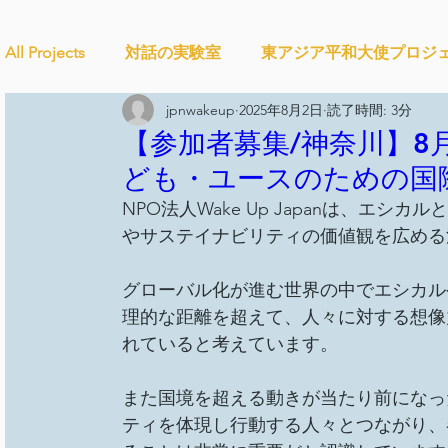
All Projects
対話の実験室
東アジア平和大使プロジ
jpnwakeup
2025年8月2日
読了時間: 3分
Ethical＆Sustainably
シティズンシップ啓発出前授
【参加者募集/神奈川】8月
ども・ユースのための国
NPO法人Wake Up Japanは、エ
studytour
YouthCan
CHANGE
社会を変え
やサステイナビリティの価値観を広める
グローバル化が進む世界の中でエシカル
セルフケアプロジェクト
教材開発
SDGカフ
理的な距離を超えて、人々に対する想像
れていると考えています。
ことばのたまり場
雑談
大地と地球
外部
また国境を超える動きが当たり前になっ
ティを体現し行動する人々とつながり、