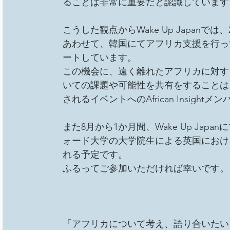
ることは非常に重要だと認識しています
総会
その他イベント
移民難民と共に生きる社
こうした観点からWake Up Japan
あわせて、韓国にてアフリカ支援を行っているN
事務局/理事会
Youth ChANge
ートしています。
この機会に、遠く離れたアフリカに対す
いての課題や可能性を共有をすることは
されるイベントへのAfrican Insig
また8月から1か月間、Wake Up Ja
ォード大学の大学院生による英国におけ
れる予定です。
ふるってご参加いただければ幸いです。
「アフリカについて考え、語り合いたい