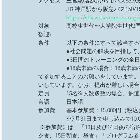
アクセス　三宮駅(各線)から市バス66系
　　　　　JＲ神戸駅から阪急バス150/1
https://shiawasenomura.org/
対象　　　高校生世代〜大学院生世代(
歓迎)
条件　　　以下の条件にすべて該当する
　　　　　●社会問題の解決を目指して
　　　　　●3日間のトレーニングの全
　　　　　●18歳未満の場合：18歳未
で参加することのお願いをしています。
いしています。なお、提出が難しい場合
定員　　　15名※人数多数の場合、抽選
言語　　　日本語
参加費　　基本参加費：15,000円（税込
　　　　　※7月31日まで申し込みで10,00
 ※参加費には、「13日及び14日夜の宿泊
夕食、15日朝食、昼食」「プログラム