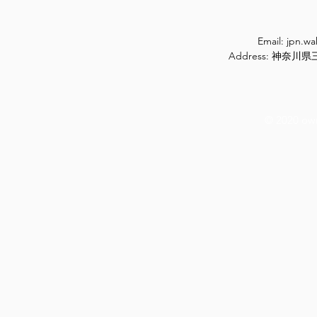
Email:
jpn.w
Address: 神奈
© 2020 ow