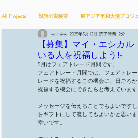
All Projects
対話の実験室
東アジア平和大使プロジ
yoichiwuj
2025年5月12日
読了時間: 2分
Ethical＆Sustainably
シティズンシップ啓発出前授
【募集】マイ・エシカル
いる人を祝福しよう!-
5月はフェアトレード月間です。
studytour
YouthCan
CHANGE
社会を変え
フェアトレード月間では、フェアトレー
レードを祝福するこの機会に、日ごろか
祝福する機会にできたらと考えています
セルフケアプロジェクト
教材開発
SDGカフ
メッセージを伝えることでもよいですし
をギフトにして渡してもよいかと思いま
ことばのたまり場
雑談
大地と地球
外部
幸いです。