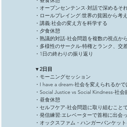
・昼食休憩
・オープンセンテンス-対話で深めるそれ
・ロールプレイング:世界の貧困から考
・講義:社会の変え方を科学する
・夕食休憩
・熟議的対話-社会問題を複数の視点から
・多様性のサークル-特権とランク、交差
・1日の終わりの振り返り
▼2日目
・モーニングセッション
・I have a dream-社会を変えら
・Social Justice vs Social Kin
・昼食休憩
・セルフケア-社会問題に取り組むこと
・発信練習:エレベーターで首相に出会
・オックスファム・ハンガーバンケット