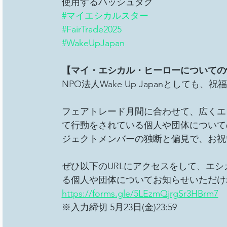
使用するハッシュタグ
総会
その他イベント
移民難民と共に生きる社
#マイエシカルスター
#FairTrade2025
#WakeUpJapan
事務局/理事会
Youth ChANge
【マイ・エシカル・ヒーローについての
NPO法人Wake Up Japanとして
フェアトレード月間に合わせて、広くエ
て行動をされている個人や団体について
ジェクトメンバーの独断と偏見で、お祝
ぜひ以下のURLにアクセスをして、エ
る個人や団体についてお知らせいただけ
https://forms.gle/5LEzmQjrgSr3HBrm7
※入力締切 5月23日(金)23:59