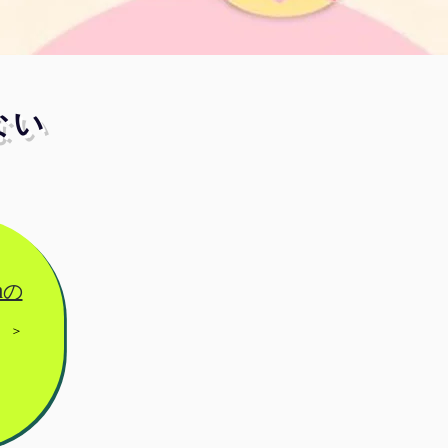
ない
anの
​＞