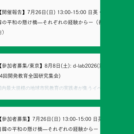
じ、対話をします。 今年、2026年の8月15日にはど
のような空間が広がっているのでしょうか？ 今年も
【開催報告】7月26日(日) 13:00-15:00 日英・日
参加者の皆さんと歩き、対話を重ねたいと思いま
韓の平和の懸け橋―それぞれの経験からー（都
す。
内）
2020年より始まった、一人一人から対話を通じて平
和を作る、東アジア平和大使プロジェクト。 今年
で、7年目を迎えました。 一人一人に、社会を変え
【参加者募集/東京】8月8日(土): d-lab2026(第
る力がある。 一人一人が、一見、小さいと思うこと
でも、日常の中から、東アジアの平和をつくる。 そ
44回開発教育全国研究集会)
して、東アジアの次世代が、近くて、遠い、と言わ
ない社会を、みんなでつくる。 東アジアの和解と共
国内最大規模の地球市民教育の実践者が集うイベン
生をテーマにした活動を、 世代、所属、思想を超
ト、d-lab2026(第44回開発教育全国研究集会)[主催
え、明日の平和な東アジア地域を望む人々が集える
NPO法人開発教育協会］が2026年8月8日(土)に東京
場となるよう、 毎年こつこつと積み重ねていくのが
て開催されます。 Wake Up Japanは自主ラウン
本プロジェクトです。 2026年度の第一回となる本会
ドテーブルにて、移民難民と共に生きる社会を育む
【参加者募集】7月26日(日) 13:00-15:00 日英・
は、キックオフと日英・日韓の回を兼ねたスペシャ
プロジェクトが「熟議的対話 "移民を日本から排除
日韓の平和の懸け橋―それぞれの経験からー（都
ル回。 関連したゲストと一緒に、都内で開催、14名
する"を考える。」とワークショップを行い、また昼