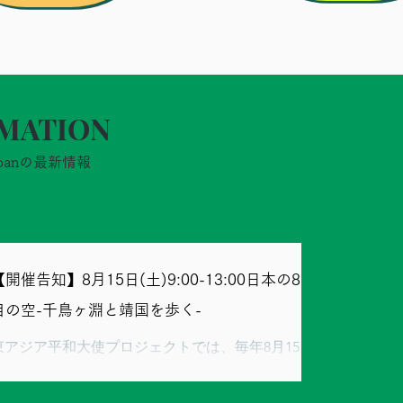
MATION
apanの最新情報
【開催告知】8月15日(土)9:00-13:00日本の81年
目の空-千鳥ヶ淵と靖国を歩く-
東アジア平和大使プロジェクトでは、毎年8月15日に
千鳥ヶ淵戦没者墓苑と靖国神社を歩き、どんな様子
がそこに広がっているのか、参加者の皆さんと感