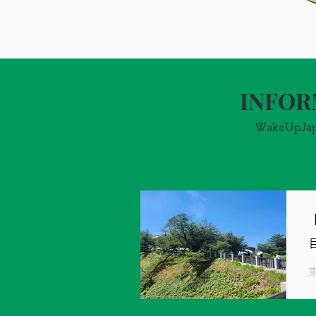
INFOR
WakeUpJ