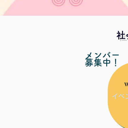
社
メンバー
募集中！
W
イベ