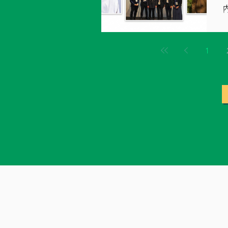
J
1
さい。 【詳
市