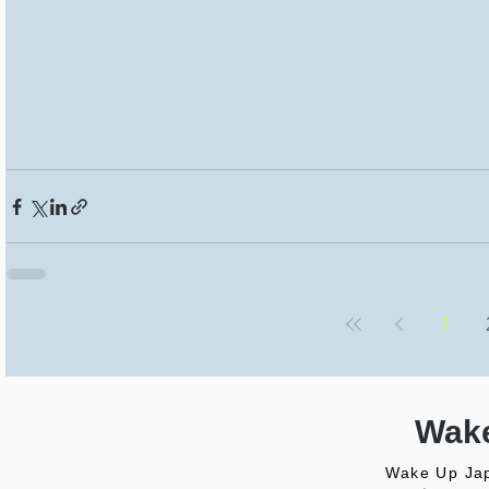
1
Wake
Wake Up