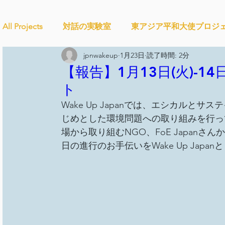
All Projects
対話の実験室
東アジア平和大使プロジ
jpnwakeup
1月23日
読了時間: 2分
Ethical＆Sustainably
シティズンシップ啓発出前授
【報告】1月13日(火)-14日
ト
Wake Up Japanでは、エシカル
studytour
YouthCan
CHANGE
社会を変え
じめとした環境問題への取り組みを行っ
場から取り組むNGO、FoE Japan
日の進行のお手伝いをWake Up Japa
セルフケアプロジェクト
教材開発
SDGカフ
ことばのたまり場
雑談
大地と地球
外部