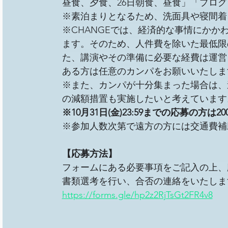
昼食、夕食、26日朝食、昼食」「プロ
※素泊まりとなるため、洗面具や寝間着
※CHANGEでは、経済的な事情にか
ます。そのため、人件費を除いた最低限
た、講演やその準備に必要な経費は運営
ある方は任意のカンパをお願いいたしま
※また、カンパが十分集まった場合は、
の減額措置も実施したいと考えています
※10月31日(金)23:59までの応募の方は
※参加人数次第で遠方の方には交通費補
【応募方法】
フォームにある必要事項をご記入の上、
書類選考を行い、合否の連絡をいたしま
https://forms.gle/hp2z2RjTsGt2FR4v8