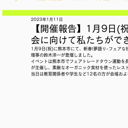
記事
記事
記事
2023年1月11日
Ethical＆Sustainably
シティズンシップ啓発出前授業
記事
【開催報告】1月9日(祝
記事
記事
会に向けて私たちがで
記事
IMPACT Japan
studytour
YouthCan
CHA
記事
1月9日(祝)に熊本市にて、新春!夢語り-フェアな社
記事
理事の鈴木洋一が登壇しました。
記事
イベントは熊本市でフェアトレードタウン運動を
記事
かなさうちなー
セルフケアプロジェクト
教材開
が主催し、素敵なオーガニック食材を使ったレス
記事
当日は教育関係者や学生など12名の方が会場お
SDGカフェでふらっとアクション
ことばのたまり場
外部出展
国際会議
現地調査訪問
総会