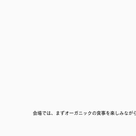
移民難民と共に生きる社会を育むプロジェクト
事務局
会場では、まずオーガニックの食事を楽しみなが