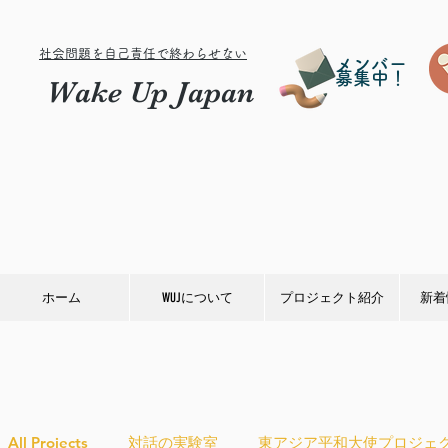
社会問題を自己責任で終わらせない
メンバー
募集中！
Wake Up Japan
ホーム
WUJについて
プロジェクト紹介
新着
All Projects
対話の実験室
東アジア平和大使プロジェ