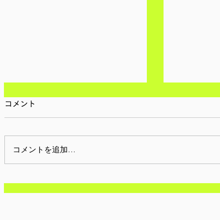
コメント
コメントを追加…
【参加者募集/神奈川】6月
【参加者募
14日(日): ワールド・トリッ
2026年5
プ・フェスタ
30日(火)