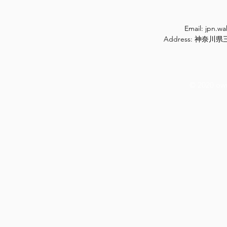
Email:
jpn.w
Address: 神奈
© 2020 ow