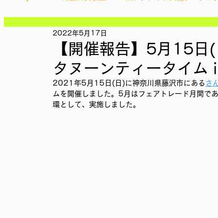
記事
記事
記事
2022年5月17日
Ethical＆Sustainably
シティズンシップ啓発出前授業
記事
【開催報告】5月15日(
記事
記事
タヌーンティータイム i
記事
IMPACT Japan
studytour
YouthCan
CHA
記事
2021年5月15日(日)に神奈川県藤沢市にある
さ
記事
ムを開催しました。5月はフェアトレード月間で
記事
環として、実施しました。
記事
かなさうちなー
セルフケアプロジェクト
教材開
記事
SDGカフェでふらっとアクション
ことばのたまり場
外部出展
国際会議
現地調査訪問
総会