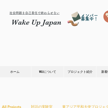
社会問題を自己責任で終わらせない
メンバー
募集中！
Wake Up Japan
ホーム
WUJについて
プロジェクト紹介
新着
All Projects
対話の実験室
東アジア平和大使プロジェ