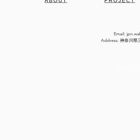
ABOUT
PROJECT
Email:
jpn.w
Address: 神奈
© 2020 ow