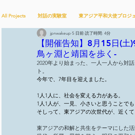
All Projects
対話の実験室
東アジア平和大使プロジ
jpnwakeup
5 日前
読了時間: 4分
Ethical＆Sustainably
シティズンシップ啓発出前授
【開催告知】8月15日(土)9
鳥ヶ淵と靖国を歩く-
2020年より始まった、一人一人から対
studytour
YouthCan
CHANGE
社会を変え
ト。
今年で、7年目を迎えました。
セルフケアプロジェクト
教材開発
SDGカフ
1人1人に、社会を変える力がある。
1人1人が、一見、小さいと思うことで
そしって、東アジアの次世代が、近くて
ことばのたまり場
雑談
大地と地球
外部
東アジアの和解と共生をテーマにした活