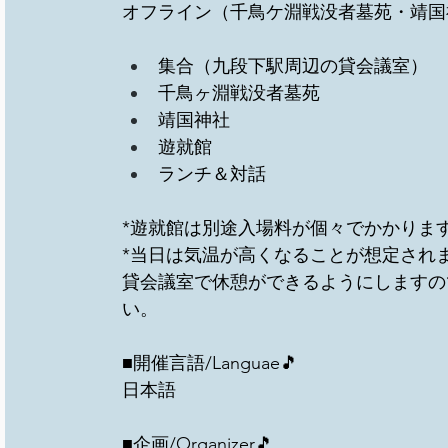
オフライン（千鳥ケ淵戦没者墓苑・靖国
集合（九段下駅周辺の貸会議室）
千鳥ヶ淵戦没者墓苑 
靖国神社 
遊就館 
ランチ＆対話 
*遊就館は別途入場料が個々でかかりま
*当日は気温が高くなることが想定され
貸会議室で休憩ができるようにしますの
い。
■開催言語/Languae🎵
日本語
■企画/Organizer🎵