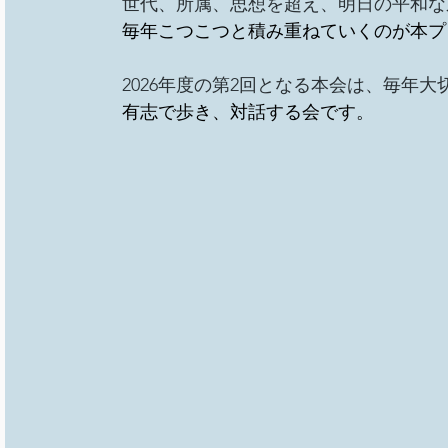
世代、所属、思想を超え、明日の平和な
総会
その他イベント
移民難民と共に生きる社
毎年こつこつと積み重ねていくのが本プ
2026年度の第2回となる本会は、毎年
事務局/理事会
Youth ChANge
有志で歩き、対話する会です。