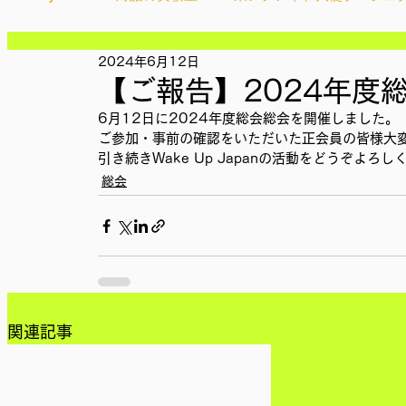
記事
記事
記事
2024年6月12日
Ethical＆Sustainably
シティズンシップ啓発出前授業
記事
【ご報告】2024年度
記事
記事
6月12日に2024年度総会総会を開催しました。
記事
IMPACT Japan
ご参加・事前の確認をいただいた正会員の皆様大
studytour
YouthCan
CHA
記事
引き続きWake Up Japanの活動をどうぞよろ
記事
総会
記事
記事
かなさうちなー
セルフケアプロジェクト
教材開
記事
SDGカフェでふらっとアクション
ことばのたまり場
関連記事
外部出展
国際会議
現地調査訪問
総会