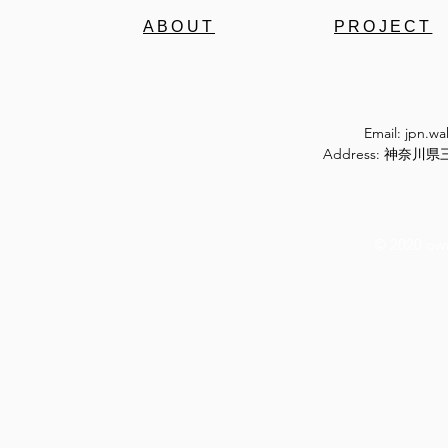
ABOUT
PROJECT
Email:
jpn.w
Address: 神奈
© 2020 ow