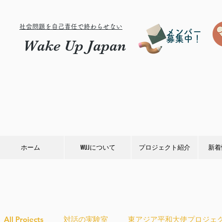
社会問題を自己責任で終わらせない
メンバー
募集中！
Wake Up Japan
ホーム
WUJについて
プロジェクト紹介
新着
All Projects
対話の実験室
東アジア平和大使プロジェ