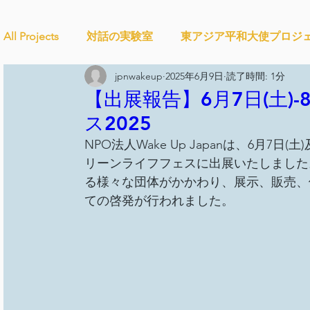
All Projects
対話の実験室
東アジア平和大使プロジ
jpnwakeup
2025年6月9日
読了時間: 1分
Ethical＆Sustainably
シティズンシップ啓発出前授
【出展報告】6月7日(土)-
ス2025
NPO法人Wake Up Japanは、6月7
studytour
YouthCan
CHANGE
社会を変え
リーンライフフェスに出展いたしました
る様々な団体がかかわり、展示、販売、
ての啓発が行われました。
セルフケアプロジェクト
教材開発
SDGカフ
ことばのたまり場
雑談
大地と地球
外部