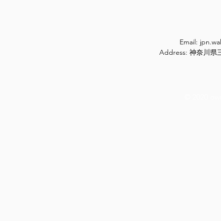
Email:
jpn.w
Address: 神奈
© 2020 ow