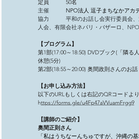
定員　　　50名
主催　　　
NPO法人 逗子まちなかアカ
協力　　　平和のお話し会実行委員会、
人会、有限会社ネパリ・バザーロ、NPO法人
【プログラム】　
第1部(17:00～18:50) DVDブック(「
休憩(5分)
第2部(18:55～20:00) 奥間政則さんの
【お申し込み方法】
以下のURLもしくは右記のQRコードよ
h
ttps://forms.gle/u4Fp47aVVuamFrgg9
【講師のご紹介】
奥間正則さん
「私はうちなーんちゅですが、沖縄の基