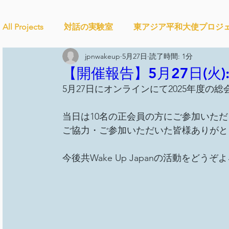
All Projects
対話の実験室
東アジア平和大使プロジ
jpnwakeup
5月27日
読了時間: 1分
Ethical＆Sustainably
シティズンシップ啓発出前授
【開催報告】5月27日(火)
5月27日にオンラインにて2025年度の
studytour
YouthCan
CHANGE
社会を変え
当日は10名の正会員の方にご参加いた
ご協力・ご参加いただいた皆様ありがと
セルフケアプロジェクト
教材開発
SDGカフ
今後共Wake Up Japanの活動をど
ことばのたまり場
雑談
大地と地球
外部