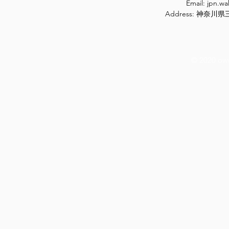
Email:
jpn.w
Address: 神奈
© 2020 ow