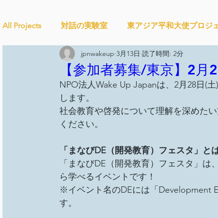
All Projects
対話の実験室
東アジア平和大使プロジ
jpnwakeup
3月13日
読了時間: 2分
Ethical＆Sustainably
シティズンシップ啓発出前授
【参加者募集/東京】2月28
NPO法人Wake Up Japanは、2月
します。
studytour
YouthCan
CHANGE
社会を変え
社会教育や啓発について理解を深めたい
ください。
セルフケアプロジェクト
教材開発
SDGカフ
「まなびDE（開発教育）フェスタ」とは
「まなびDE（開発教育）フェスタ」は
ら学べるイベントです！
ことばのたまり場
雑談
大地と地球
外部
※イベント名のDEには「Development
す。 