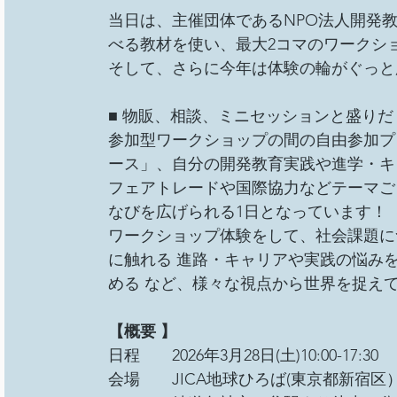
総会
その他イベント
移民難民と共に生きる社
当日は、主催団体であるNPO法人開発教
べる教材を使い、最大2コマのワークシ
そして、さらに今年は体験の輪がぐっと
事務局/理事会
Youth ChANge
■ 物販、相談、ミニセッションと盛りだ
参加型ワークショップの間の自由参加プ
ース」、自分の開発教育実践や進学・キ
フェアトレードや国際協力などテーマご
なびを広げられる1日となっています！ 
ワークショップ体験をして、社会課題に
に触れる 進路・キャリアや実践の悩み
める など、様々な視点から世界を捉えて
【概要 】
日程　　2026年3月28日(土)10:00-17:30 
会場　　JICA地球ひろば(東京都新宿区）