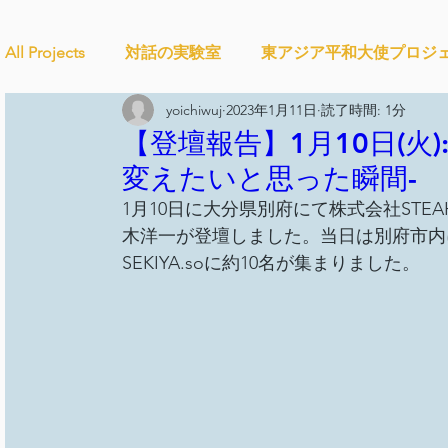
All Projects
対話の実験室
東アジア平和大使プロジ
yoichiwuj
2023年1月11日
読了時間: 1分
Ethical＆Sustainably
シティズンシップ啓発出前授
【登壇報告】1月10日(火): D
変えたいと思った瞬間-
1月10日に大分県別府にて株式会社STEAH
studytour
YouthCan
CHANGE
社会を変え
木洋一が登壇しました。当日は別府市内
SEKIYA.soに約10名が集まりました。
セルフケアプロジェクト
教材開発
SDGカフ
ことばのたまり場
雑談
大地と地球
外部