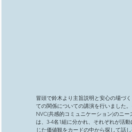
総会
その他イベント
移民難民と共に生きる社
事務局/理事会
Youth ChANge
冒頭で鈴木より主旨説明と安心の場づく
ての関係についての講演を行いました。
NVC(共感的コミュニケーション)のニ
は、3-4名1組に分かれ、それぞれが活
じた価値観をカードの中から探して話し