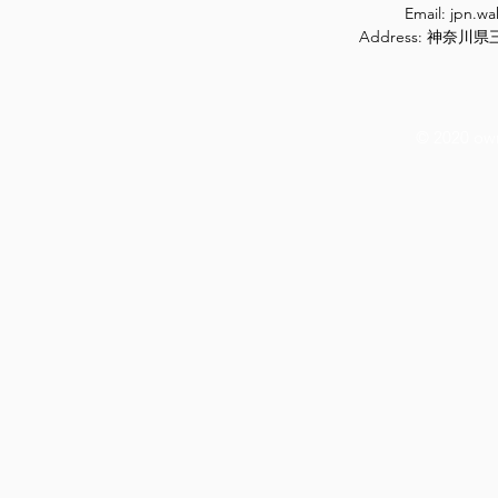
Email:
jpn.w
Address: 神奈
© 2020 ow