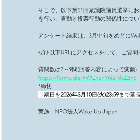
総会
その他イベント
移民難民と共に生きる社
そこで、以下第51回衆議院議員選挙に
を行い、言動と投票行動の関係性につい
事務局/理事会
Youth ChANge
アンケート結果は、3月中旬をめどにWake
ぜひ以下URLにアクセスをして、ご質
質問数は7～9問(回答内容によって変動) 
https://forms.gle/PWQxenYt42r5h22m6
*締切　
2026年3月5日(木)23:59
⇒期日を
2026年3月10日(火)23:59
まで延
実施　NPO法人Wake Up Japan 