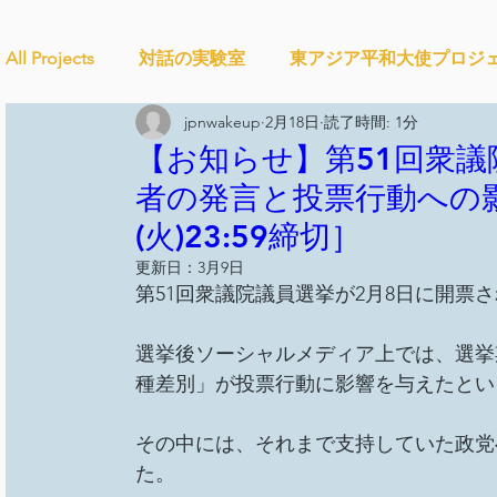
All Projects
対話の実験室
東アジア平和大使プロジ
jpnwakeup
2月18日
読了時間: 1分
Ethical＆Sustainably
シティズンシップ啓発出前授
【お知らせ】第51回衆議
者の発言と投票行動への影
(火)23:59締切］
studytour
YouthCan
CHANGE
社会を変え
更新日：
3月9日
第51回衆議院議員選挙が2月8日に開票さ
セルフケアプロジェクト
教材開発
SDGカフ
選挙後ソーシャルメディア上では、選挙
種差別」が投票行動に影響を与えたとい
ことばのたまり場
雑談
大地と地球
外部
その中には、それまで支持していた政党
た。 