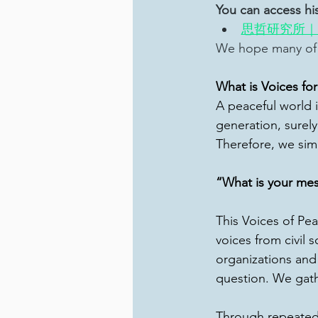
You can access his
思哲研究所｜
We hope many of y
What is Voices fo
A peaceful world i
generation, surely
Therefore, we sim
“What is your mes
This Voices of Pea
voices from civil 
organizations and 
question. We gat
Through repeated