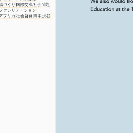
We also would lik
総会
その他イベント
場づくり
国際交流
社会問題
Education at the T
ファシリテーション
アフリカ
社会啓発
熊本
渋谷
事務局/理事会
Youth Ch