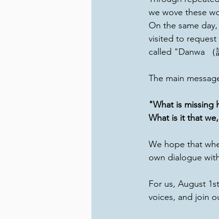
we wove these wo
On the same day, 
visited to reques
called "Danwa 
The main message 
"What is missing
What is it that w
We hope that when
own dialogue with 
For us, August 1st
voices, and join ou