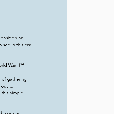
思
position or 
 see in this era. 
rld War II?”
 of gathering 
 out to 
 this simple 
he project,