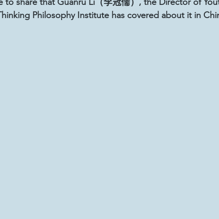
e to share that Guanru Li（李冠儒）, the Director of Youth
移民難民と共に生きる社会を育むプロジェクト
hinking Philosophy Institute has covered about it in Chi
ANge