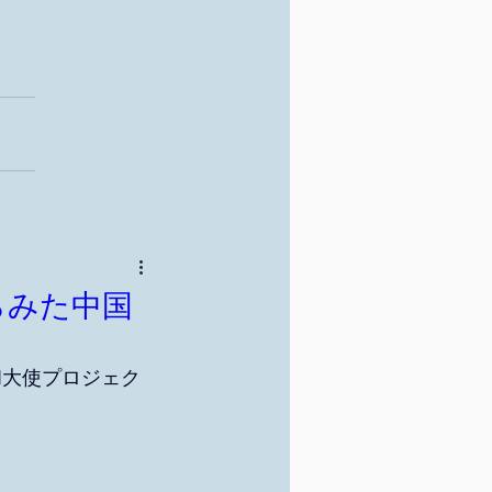
からみた中国
）
和大使プロジェク