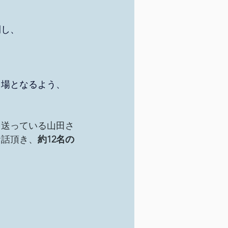
開し、
、
る場となるよう、
を送っている山田さ
お話頂き、
約12名の