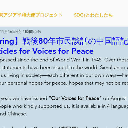
東アジア平和大使プロジェクト
SDGsとわたしたち
年11月16日
読了時間: 2分
ィズンシップ啓発出前授業
Wake Up Lab
IMPACT Jap
aring】戦後80年市民談話の中国語記
icles for Voices for Peace
passed since the end of World War II in 1945. Over these
CHANGE
社会を変えるムーブメント
かなさうちなー
tatements have been issued to the world. Simultaneousl
of us living in society—each different in our own ways—ha
our personal hopes for peace, hopes that may not be rec
教材開発
SDGカフェでふらっとアクション
 year, we have issued 
"Our Voices for Peace"
 on August 
ople who kindly supported us,
 it is available in 4 langu
大地と地球
外部出展
国際会議
現地調査訪問
and Chinese.