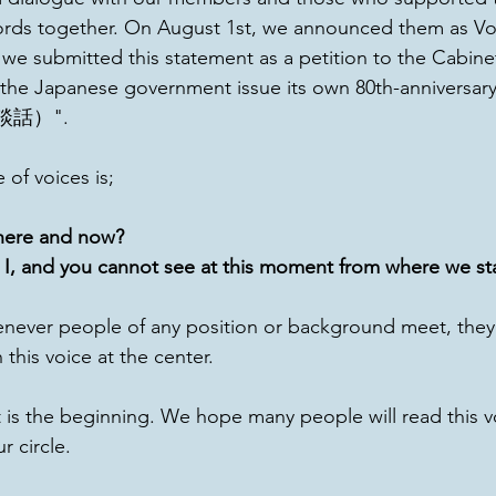
rds together. On August 1st, we announced them as Voi
we submitted this statement as a petition to the Cabine
t the Japanese government issue its own 80th-anniversar
（談話）".
of voices is;
 here and now?
e, I, and you cannot see at this moment from where we s
ever people of any position or background meet, they 
this voice at the center.
 is the beginning. We hope many people will read this vo
r circle.