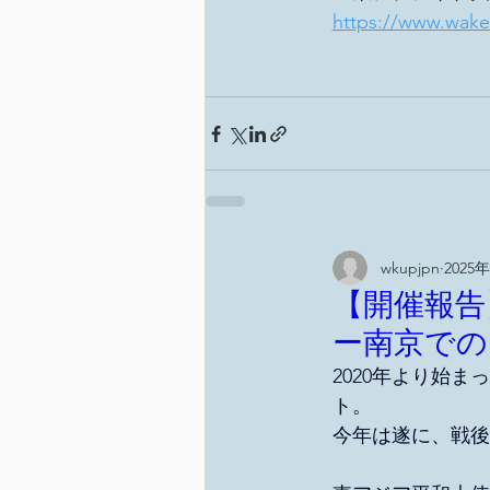
https://www.wake
wkupjpn
2025
【開催報告】1
ー南京での
2020年より始
ト。
今年は遂に、戦後