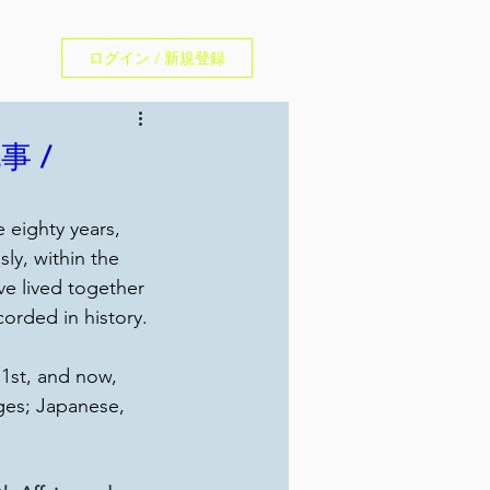
ログイン / 新規登録
an
事 /
 eighty years, 
y, within the 
ve lived together 
orded in history.
1st, and now, 
ages; Japanese, 