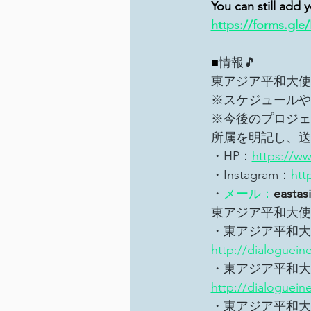
You can still add 
https://forms.gl
■
情報🎵
東アジア平和大使
※スケジュールや
※今後のプロジェ
所属を明記し、送
・HP：
https://w
・Instagram：
htt
・
メール：
eastas
東アジア平和大使
・東アジア平和大
http://dialoguein
・東アジア平和大
http://dialoguein
・東アジア平和大