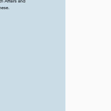
 Affairs and 
nese.