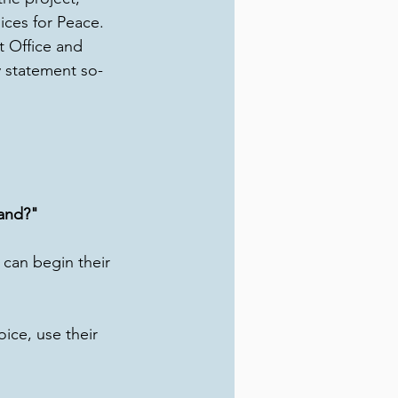
ces for Peace.
t Office and 
y statement so-
tand?"
can begin their 
ice, use their 