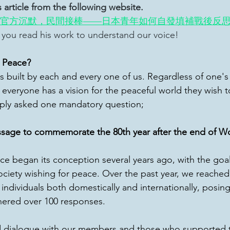
 article from the following website.
官方沉默，民間接棒——日本青年如何自發填補戰後反
ou read his work to understand our voice!
r Peace?
s built by each and every one of us. Regardless of one's 
 everyone has a vision for the peaceful world they wish to
ply asked one mandatory question;
sage to commemorate the 80th year after the end of Wo
ce began its conception several years ago, with the goal
society wishing for peace. Over the past year, we reached
individuals both domestically and internationally, posing
hered over 100 responses.
 dialogue with our members and those who supported t