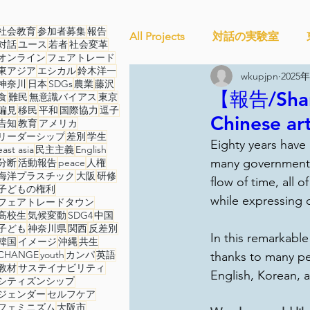
社会教育
参加者募集
報告
All Projects
対話の実験室
対話
ユース
若者
社会変革
オンライン
フェアトレード
東アジア
エシカル
鈴木洋一
wkupjpn
2025
神奈川
日本
SDGs
農業
藤沢
Ethical＆Sustainably
シテ
【報告/Sh
食
難民
無意識バイアス
東京
偏見
移民
平和
国際協力
逗子
Chinese art
告知
教育
アメリカ
リーダーシップ
差別
学生
Eighty years have 
studytour
YouthCan
east asia
民主主義
English
many government s
分断
活動報告
peace
人権
海洋プラスチック
大阪
研修
flow of time, all 
子どもの権利
while expressing 
フェアトレードタウン
セルフケアプロジェクト
高校生
気候変動
SDG4
中国
子ども
神奈川県
関西
反差別
In this remarkable
韓国
イメージ
沖縄
共生
CHANGE
youth
カンパ
英語
thanks to many pe
ことばのたまり場
雑談
教材
サステイナビリティ
English, Korean, 
シティズンシップ
ジェンダー
セルフケア
フェミニズム
大阪市