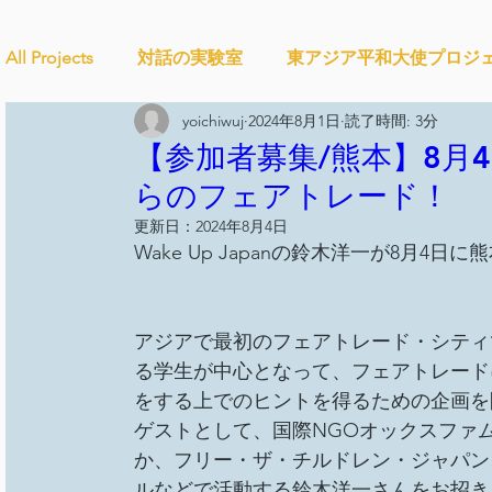
All Projects
対話の実験室
東アジア平和大使プロジ
yoichiwuj
2024年8月1日
読了時間: 3分
Ethical＆Sustainably
シティズンシップ啓発出前授
【参加者募集/熊本】8月4
らのフェアトレード！
更新日：
2024年8月4日
studytour
YouthCan
CHANGE
社会を変え
Wake Up Japanの鈴木洋一が8月
セルフケアプロジェクト
教材開発
SDGカフ
アジアで最初のフェアトレード・シティ
る学生が中心となって、フェアトレード
をする上でのヒントを得るための企画を
ことばのたまり場
雑談
大地と地球
外部
ゲストとして、国際NGOオックスファムの元
か、フリー・ザ・チルドレン・ジャパン
ルなどで活動する鈴木洋一さんをお招き