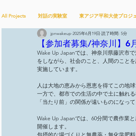
All Projects
対話の実験室
東アジア平和大使プロジ
jpnwakeup
2025年6月19日
読了時間: 5分
Ethical＆Sustainably
シティズンシップ啓発出前授
【参加者募集/神奈川】6月2
Wake Up Japanでは、神奈川県
をしながら、社会のこと、人間のことを
studytour
YouthCan
CHANGE
社会を変え
実施しています。
人は大地の恵みから恩恵を得てこの地球
セルフケアプロジェクト
教材開発
SDGカフ
一方で、都市での生活の中で土に触れる
「当たり前」の関係が遠いものになって
ことばのたまり場
雑談
大地と地球
外部
Wake Up Japanでは、60分間で
開催します。
包摂的な場づくりと無農薬・無化学肥料