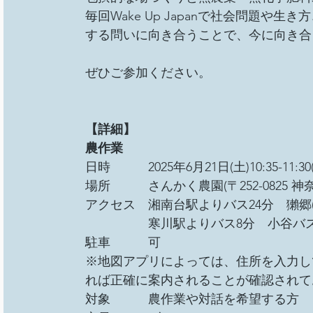
総会
その他イベント
移民難民と共に生きる社
毎回Wake Up Japanで社会問題
する問いに向き合うことで、今に向き合
事務局/理事会
Youth ChANge
ぜひご参加ください。
【詳細】
農作業
日時　　　2025年6月21日(土)10:35-11:30(
場所　　　さんかく農園(〒252-0825 神
アクセス　湘南台駅よりバス24分　獺郷
　　　　　寒川駅よりバス8分　小谷バ
駐車　　　可
※地図アプリによっては、住所を入力しても
れば正確に案内されることが確認されて
対象　　　農作業や対話を希望する方